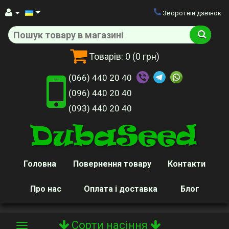
Зворотній дзвінок
Товарів:
0
(0 грн)
(066) 440 20 40
(096) 440 20 40
(093) 440 20 40
Головна
Повернення товару
Контакти
Про нас
Оплата і доставка
Блог
Сорти насіння
Toggle