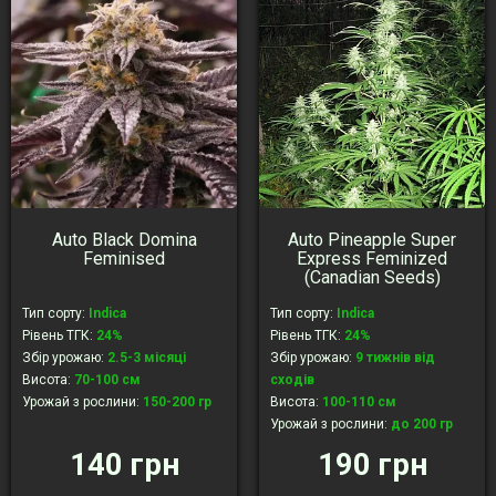
Auto Black Domina
Auto Pineapple Super
Feminised
Express Feminized
(Canadian Seeds)
Тип сорту
:
Indica
Тип сорту
:
Indica
Рівень ТГК
:
24%
Рівень ТГК
:
24%
Збір урожаю
:
2.5-3 місяці
Збір урожаю
:
9 тижнів від
Висота
:
70-100 см
сходів
Урожай з рослини
:
150-200 гр
Висота
:
100-110 см
Урожай з рослини
:
до 200 гр
140 грн
190 грн