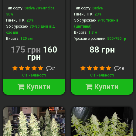
Тип сорту
:
Sativa 70%/Indica
Тип сорту
:
Sativa
30%
Рівень ТГК
:
23%
Рівень ТГК
:
23%
Збір урожаю
:
9-10 тижнів
Збір урожаю
:
70-80 днів від
(цвітіння)
сходів
Висота
:
1,3 м
Висота
:
120 cм
Урожай з рослини
:
500-750 гр
Урожай з рослини
:
до 200 гр
175 грн
160
88 грн
грн
21
18
Є в наявності
Є в наявності
Купити
Купити