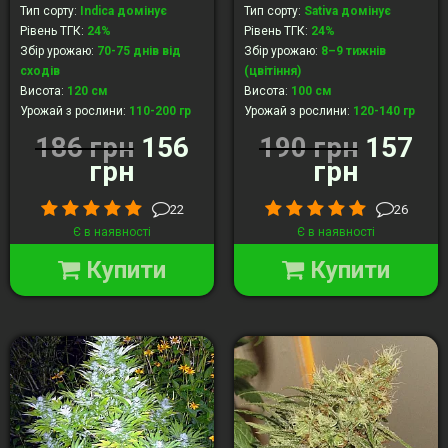
Тип сорту
:
Indica домінує
Тип сорту
:
Sativa домінує
Рівень ТГК
:
24%
Рівень ТГК
:
24%
Збір урожаю
:
70-75 днів від
Збір урожаю
:
8–9 тижнів
сходів
(цвітіння)
Висота
:
120 cм
Висота
:
100 cм
Урожай з рослини
:
110-200 гр
Урожай з рослини
:
120-140 гр
186 грн
156
190 грн
157
грн
грн
22
26
Є в наявності
Є в наявності
Купити
Купити