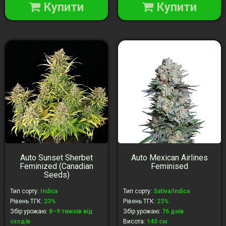
Купити
Купити
Auto Sunset Sherbet
Auto Mexican Airlines
Feminized (Canadian
Feminised
Seeds)
Тип сорту
:
Indica
Тип сорту
:
Sativa/Indica
Рівень ТГК
:
23%
Рівень ТГК
:
23%
Збір урожаю
:
8–9 тижнів від
Збір урожаю
:
76 днів
сходів
Висота
:
140 см