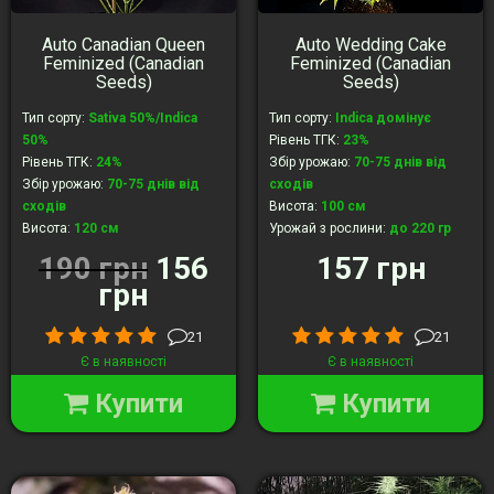
Auto Canadian Queen
Auto Wedding Cake
Feminized (Canadian
Feminized (Canadian
Seeds)
Seeds)
Тип сорту
:
Sativa 50%/Indica
Тип сорту
:
Indica домінує
50%
Рівень ТГК
:
23%
Рівень ТГК
:
24%
Збір урожаю
:
70-75 днів від
Збір урожаю
:
70-75 днів від
сходів
сходів
Висота
:
100 cм
Висота
:
120 cм
Урожай з рослини
:
до 220 гр
Урожай з рослини
:
до 160 гр
190 грн
156
157 грн
грн
21
21
Є в наявності
Є в наявності
Купити
Купити