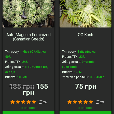
Auto Magnum Feminized
OG Kush
(Canadian Seeds)
Тип сорту
:
Indica 60%/Sativa
Тип сорту
:
Sativa/indica
40%
Рівень ТГК
:
23%
Рівень ТГК
:
24%
Збір урожаю
:
9 тижнів
Збір урожаю
:
8-10 тижнів від
(цвітіння)
сходів
Висота
:
1,3 м
Висота
:
100 cм
Урожай з рослини
:
300-450 г
Урожай з рослини
:
75-130 гр
185 грн
155
75 грн
грн
26
29
Є в наявності
Є в наявності