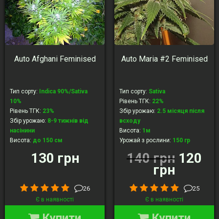
Auto Afghani Feminised
Auto Maria #2 Feminised
Тип сорту
:
Indica 90%/Sativa
Тип сорту
:
Sativa
10%
Рівень ТГК
:
22%
Рівень ТГК
:
23%
Збір урожаю
:
2.5 місяця після
Збір урожаю
:
8-9 тижнів від
всходу
насінини
Висота
:
1м
Висота
:
до 150 см
Урожай з рослини
:
150 гр
Урожай з рослини
:
до 250 гр
130 грн
140 грн
120
грн
26
25
Є в наявності
Є в наявності
Купити
Купити