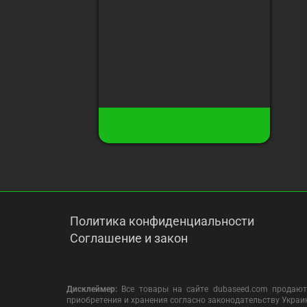
всхода
Высота
:
до 90 см
Урожай с растения
:
160 гр
115 грн
100 грн
27
Есть в наличии
Купить
Политика конфиденциальности
Соглашение и закон
Дисклеймер:
Все товары на сайте dubaseed.com продают
приобретения и хранения согласно законодательству Укра