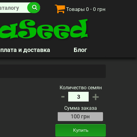
Товары
0
- 0 грн
плата и доставка
Блог
Количество семян
-
+
Сумма заказа
Купить