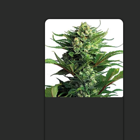
Auto Fast Bud
Feminised
Тип сорта
:
Indica
Содержание ТГК
:
19%
Сбор урожая
:
2.5 месяца после