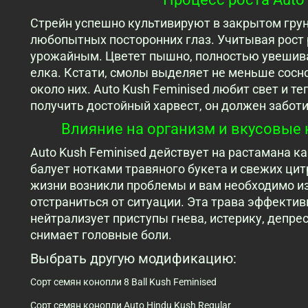
Стрейн успешно культивируют в закрытом грунте
любопытных посторонних глаз. Учитывая рост р
урожайным. Цветет пышно, полностью увешива
елка. Кстати, смолы выделяет не меньше сосно
около них. Auto Kush Feminised любит свет и т
получить достойный харвест, он должен заботи
Влияние на организм и вкусовые к
Auto Kush Feminised действует на растамана ка
балует нотками травяного букета и свежих цит
жизни возникли проблемы и вам необходимо и
отстраниться от ситуации. Эта трава эффектив
нейтрализует приступы гнева, истерику, депре
снимает головные боли.
Выбрать другую модификацию:
Сорт семян конопли 8 Ball Kush Feminised
Сорт семян конопли Auto Hindu Kush Regular