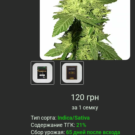
120 грн
за
1 семку
Тип сорта
:
Indica/Sativa
Содержание ТГК
:
21%
Сбор урожая
:
65 дней после всхода