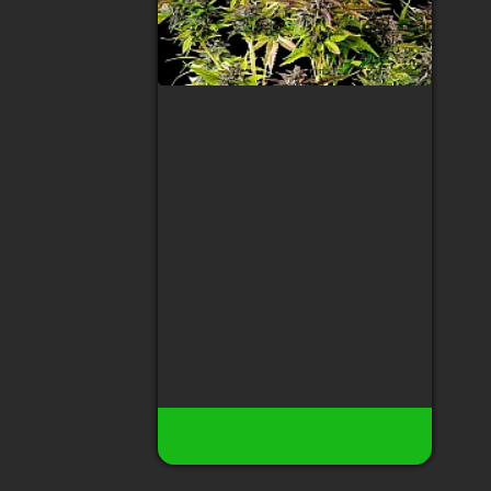
Auto Mexican Airlines
Feminized (Canadian
Seeds)
Тип сорта
:
Sativa
Содержание ТГК
:
25%
Сбор урожая
:
55 - 60 дней
Высота
:
60 - 140 см
Урожай с растения
:
400 - 450 гр
200 грн
180 грн
32
Есть в наличии
Купить