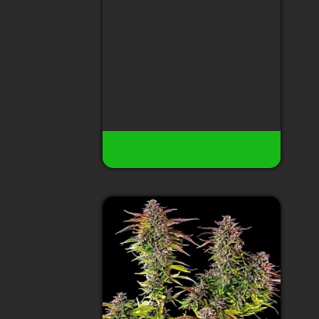
Сбор урожая
:
60 дней после
всхода
Высота
:
до 80 см
Урожай с растения
:
до 200 гр
150 грн
23
Есть в наличии
Купить