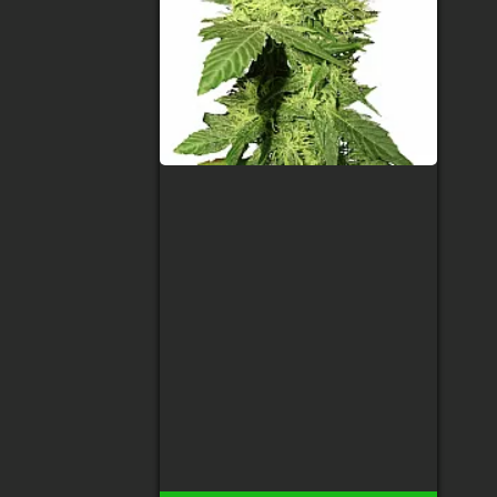
Auto Kush Feminised
Тип сорта
:
Indica/Sativa
Содержание ТГК
:
21%
Сбор урожая
:
65 дней после
всхода
Высота
:
100 см
Урожай с растения
:
200 гр
120 грн
20
Есть в наличии