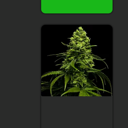
Купить
Auto AK-47 XL
Feminised
Тип сорта
:
Indica/Sativa
Содержание ТГК
:
22%