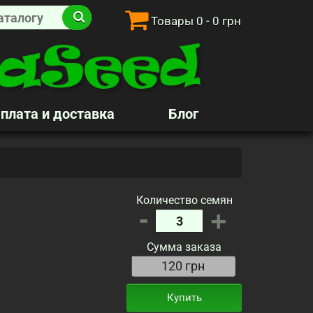
Товары
0
- 0 грн
плата и доставка
Блог
Количество семян
-
+
Сумма заказа
Купить