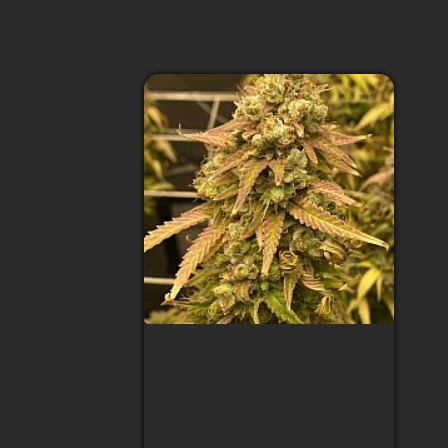
Skywalker Og
Feminised (BullySeeds)
Тип сорта
:
Indica
Содержание ТГК
:
23%