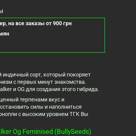
ы
р, на все заказы от 900 грн
емян
ый индичный сорт, который покоряет
низм с первых минут знакомства.
lker и OG для создания этого гибрида.
щенный терпенами вкус и
сстановить силы и наполниться
онопли с высоким уровнем ТГК Вы
r Og Feminised (BullySeeds)