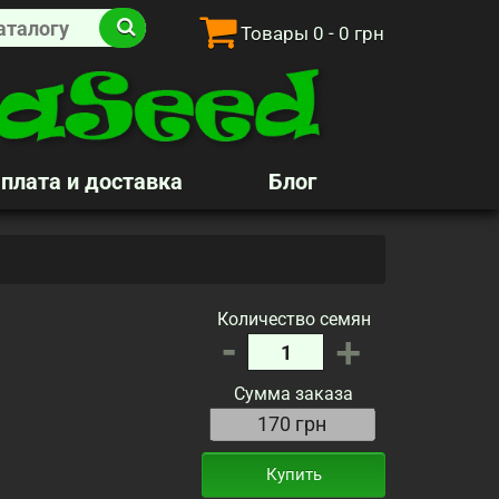
Товары
0
- 0 грн
плата и доставка
Блог
Количество семян
-
+
Сумма заказа
Купить