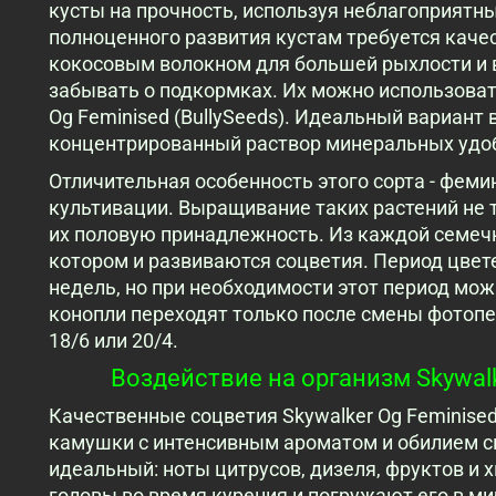
кусты на прочность, используя неблагоприятн
полноценного развития кустам требуется каче
кокосовым волокном для большей рыхлости и 
забывать о подкормках. Их можно использоват
Og Feminised (BullySeeds). Идеальный вариант 
концентрированный раствор минеральных удо
Отличительная особенность этого сорта - феми
культивации. Выращивание таких растений не т
их половую принадлежность. Из каждой семечк
котором и развиваются соцветия. Период цвете
недель, но при необходимости этот период мож
конопли переходят только после смены фотоп
18/6 или 20/4.
Воздействие на организм Skywalke
Качественные соцветия Skywalker Og Feminised
камушки с интенсивным ароматом и обилием с
идеальный: ноты цитрусов, дизеля, фруктов и 
головы во время курения и погружают его в ми