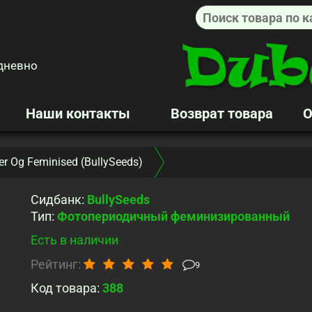
дневно
Наши контакты
Возврат товара
О
r Og Feminised (BullySeeds)
Сидбанк
:
BullySeeds
Тип
:
Фотопериодичный феминизированный
Есть в наличии
Рейтинг:
9
Код товара:
388