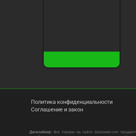
Сбор урожая
:
60-70 дней
(цветение)
Высота
:
до 130 см
Урожай с растения
:
300 гр
170 грн
9
Есть в наличии
Купить
Политика конфиденциальности
Соглашение и закон
Дисклеймер:
Все товары на сайте dubaseed.com продают