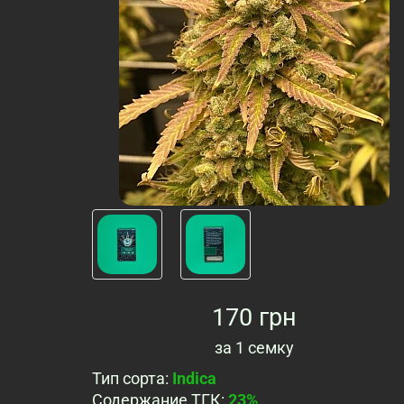
170 грн
за
1 семку
Тип сорта
:
Indica
Содержание ТГК
:
23%