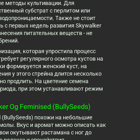
ые методы культивации. Для
ственный субстрат с перлитом или
водопроницаемости. Также не стоит
ь с первых недель развития Skywalker
внесения питательных веществ - не
брений.
низация, которая упростила процесс
ребует регулярного осмотра кустов на
и формируется женский куст, на
ния у этого стрейна длится несколько
но продлить. На цветение семена
ериода, при этом устанавливают режим
r Og Feminised (BullySeeds)
 (BullySeeds) похожи на небольшие
молы. Вкус и аромат можно описать как
хвои окутывают растамана с ног до
р релакса и спокойствия.