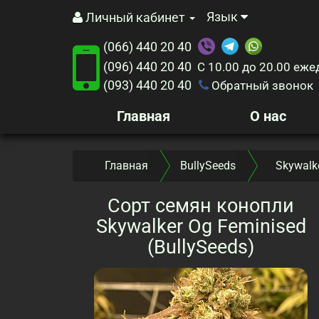
Язык
Личный кабинет
(066) 440 20 40
(096) 440 20 40
С 10.00 до 20.00
еже
(093) 440 20 40
Обратный звонок
Главная
О нас
Главная
BullySeeds
Skywalke
Сорт семян конопли
Skywalker Og Feminised
(BullySeeds)