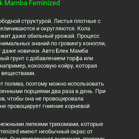
k Mamba Feminized
бодной структурой. Листья плотные с
величиваются и округляются. Кола
ержит даже обильный урожай. Процесс
нимальных знаний по гровингу конопли,
т даже новички. Авто Блек Мамба
ый грунт с добавлением торфа или
 например, кокосовую койру, которая
 веществами.
от полива, поэтому можно использовать
ренными порциями два раза в день. При
в, чтобы она не провоцировала
зоне провоцирует гниение корневой
снежными липкими трихомами, которые
minized имеют необычный окрас от
его. Они привлекают внимание, поэтому