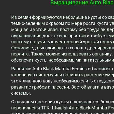
Выращивание Auto Blac
Из семян формируются небольшие кусты со сво
темно-зеленым окрасом по мере роста куста у
мощная и устойчивая, поэтому без труда выд
выращивания достаточно простой и требует ми
поэтому получить качественный урожай смогу
Феминизед высаживают в хорошо дренированн
перлита. Также можно использовать органику,
обеспечит кусты необходимыми питательными
Развитие Auto Black Mamba Feminized зависит 
капельную систему или поливать растение уме
этом лишнюю воду необходимо слить с поддоно
развитие грибов и плесени. Застой влаги в ва
системы.
С началом цветения кусты покрываются бело
переполнены ТГК. Шишки Auto Black Mamba Fe
темно-фиолетового до коричневого и даже син