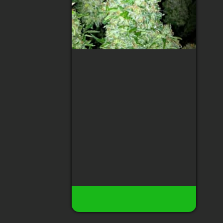
Auto Mazar Feminised
Тип сорта
:
Indica
Содержание ТГК
:
21%
Сбор урожая
:
70 дней
Высота
:
80 см
Урожай с растения
:
100-150 гр
140 грн
27
Есть в наличии
Купить