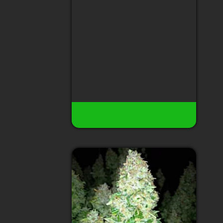
Содержание ТГК
:
25%
Сбор урожая
:
70-75 дней от
всходов
Высота
:
до 140 cм
Урожай с растения
:
до 200 гр
177 грн
28
Есть в наличии
Купить