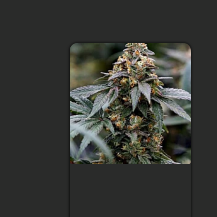
Auto Black Mamba
Feminized (Canadian
Seeds)
Тип сорта
:
Indica