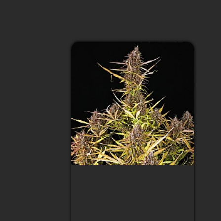
Auto Santa Maria
Feminized (Canadian
Seeds)
Тип сорта
:
Indica доминирует