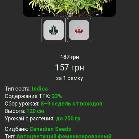
187 грн
157 грн
за
1 семку
Тип сорта
:
Indica
Содержание ТГК
:
23%
Сбор урожая
:
8–9 недель от всходов
Высота
:
120 cм
Урожай с растения
:
до 250 гр
Сидбанк
:
Canadian Seeds
Тип
:
Автоцветущий феминизированный