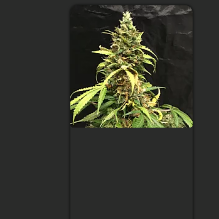
Auto Sweet Skunk
Feminised
Тип сорта
:
Indica
Содержание ТГК
:
22%
Сбор урожая
:
2.5 месяца после
всхода
Высота
:
до 90 см
Урожай с растения
:
200 гр