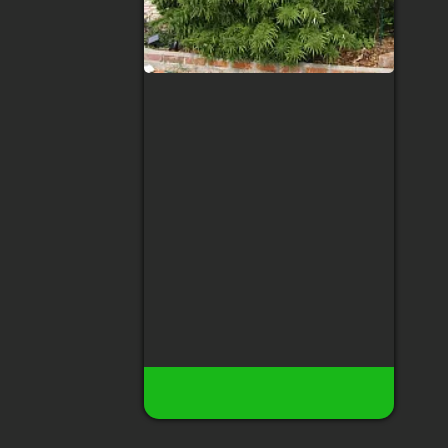
Bishkek Feminised
Тип сорта
:
Indica/Sativa
Содержание ТГК
:
28%
Сбор урожая
:
70–80
(Цветение)
Высота
:
300 см
Урожай с растения
:
500-2000 гр
250 грн
30
Есть в наличии
Купить