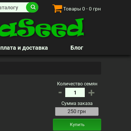
Товары
0
- 0 грн
плата и доставка
Блог
Количество семян
-
+
Сумма заказа
Купить