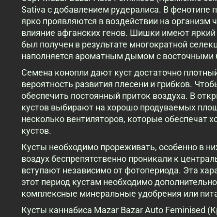
Sativa с добавлением рудералиса. В фенотипе
ярко проявляются в воздействии на организм 
влияние афганских генов. Шишки имеют яркий
был получен в результате многократной селек
наполняется ароматным дымом с восточными 
Семена конопли дают куст достаточно плотны
вероятность развития плесени и грибков. Что
обеспечить постоянный приток воздуха. В отк
кустов выбирают на хорошо продуваемых площ
несколько вентиляторов, которые обеспечат 
кустов.
Кусты необходимо прореживать, особенно в ни
воздух беспрепятственно проникали к централь
вступают независимо от фотопериода. Эта хар
этот период кустам необходимо дополнительно
комплексные минеральные удобрения или пита
Кусты каннабиса Mazar Bazar Auto Feminised 