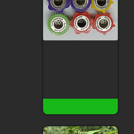
Наперсток для
курения
Материал
:
металл, пластик
140 грн
3
Есть в наличии
Купить