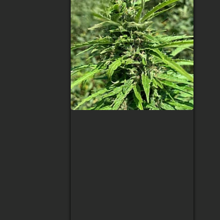
Dos Si Dos Feminised
(BullySeeds)
Тип сорта
:
Indica/Sativa
Содержание ТГК
:
24-26%
Сбор урожая
:
60-70 дней
(цветение)
Высота
:
80-100 см
Урожай с растения
:
190 гр
250 грн