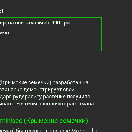
ы
р, на все заказы от 900 грн
емян
 (Крымские семечки) разработан на
azar ярко демонстрирует свои
одаря рудералису растение получило
минантные гены наполняют растамана
minised (Крымские семечки)
ечки) был создан на основе Mazar, Thai