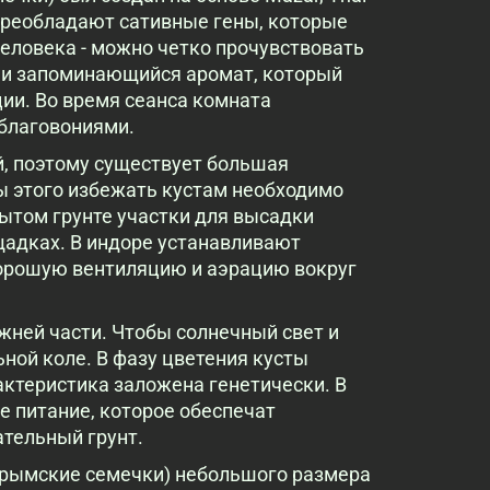
 преобладают сативные гены, которые
человека - можно четко прочувствовать
 и запоминающийся аромат, который
ции. Во время сеанса комната
благовониями.
й, поэтому существует большая
бы этого избежать кустам необходимо
рытом грунте участки для высадки
адках. В индоре устанавливают
хорошую вентиляцию и аэрацию вокруг
жней части. Чтобы солнечный свет и
ной коле. В фазу цветения кусты
актеристика заложена генетически. В
е питание, которое обеспечат
тельный грунт.
(Крымские семечки) небольшого размера