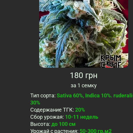
180 грн
за
1 семку
Тип сорта
:
Sativa 60%, Indica 10%. ruderali
30%
Содержание ТГК
:
20%
Сбор урожая
:
10-11 недель
Высота
:
до 100 см
Урожай с растения
:
50-300 гр.м2