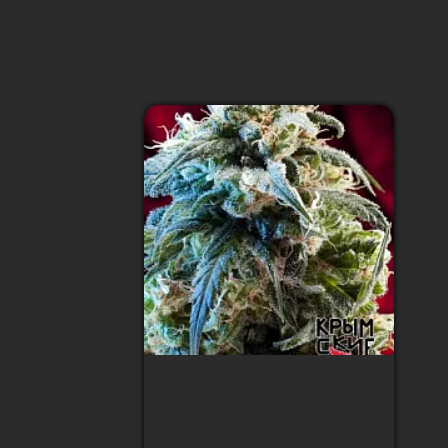
Mazar Bazar Auto
Feminised (Крымские
семечки)