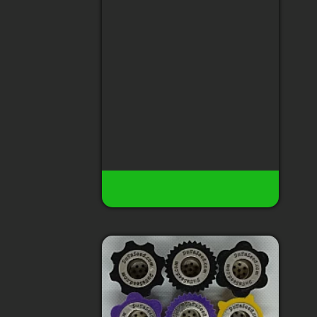
Тип сорта
:
Sativa 60%, Indica
10%. ruderalis 30%
Содержание ТГК
:
20%
Сбор урожая
:
10-11 недель
Высота
:
до 100 см
Урожай с растения
:
50-300
гр.м2
180 грн
12
Нет в наличии
Купить