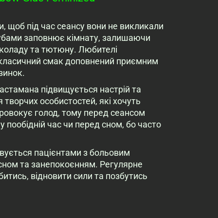
 щоб під час сеансу вони не викликали
лубами заповнює кімнату, залишаючи
околаду та тютюну. Любителі
: класичний смак доповнений приємним
зинок.
растамана підвищується настрій та
 творчих особистостей, які хочуть
провокує голод, тому перед сеансом
 пообідній час чи перед сном, бо часто
овується пацієнтами з больовим
сном та занепокоєнням. Регулярне
тись, відновити сили та позбутись