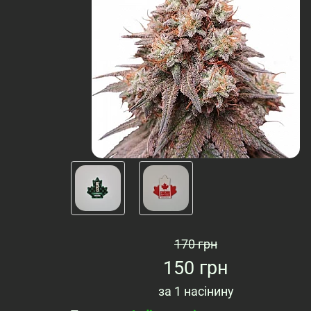
170 грн
150 грн
за
1 насінину