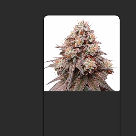
Auto Rainbow Glue
Feminized (Canadian
Seeds)
Тип сорту
:
Indica домінує
Рівень ТГК
:
21%
Збір урожаю
:
65-75 днів від