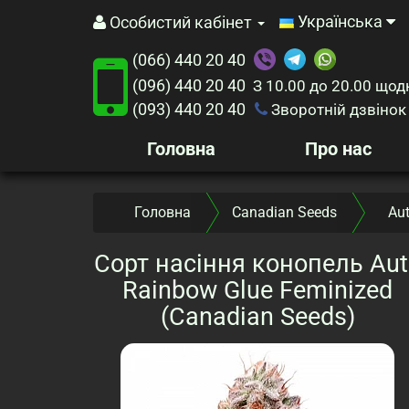
Українська
Особистий кабінет
(066) 440 20 40
(096) 440 20 40
З 10.00 до 20.00
щод
(093) 440 20 40
Зворотній дзвінок
Головна
Про нас
Головна
Canadian Seeds
Au
Сорт насіння конопель Aut
Rainbow Glue Feminized
(Canadian Seeds)