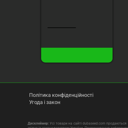
сходів
Висота
:
до 130 cм
Урожай з рослини
:
до 180 гр
170 грн
150 грн
19
Є в наявності
Купити
Політика конфіденційності
Угода і закон
Дисклеймер:
Усі товари на сайті dubaseed.com продаються в