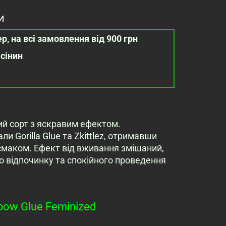
и
р, на всі замовлення від 900 грн
асінин
ий сорт з яскравим ефектом.
и Gorilla Glue та Zkittlez, отримавши
смаком. Ефект від вживання змішаний,
о відпочинку та спокійного проведення
ow Glue Feminized