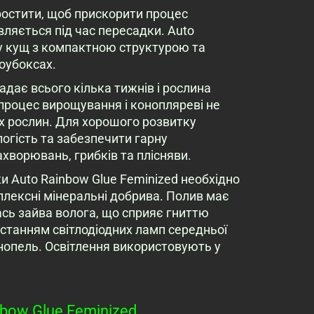
ростити, щоб прискорити процес
вляється під час пересадки. Auto
ру кущ з компактною структурою та
оубоксах.
ладає всього кілька тижнів і рослина
 процес вирощування і конопляреві не
х рослин. Для хорошого розвитку
логість та забезпечити гарну
ахворювань, грибків та плісняви.
и Auto Rainbow Glue Feminized необхідно
лексні мінеральні добрива. Полив має
ась зайва волога, що сприяє гниттю
истанням світлодіодних ламп середньої
нопель. Освітлення використовують у
bow Glue Feminized