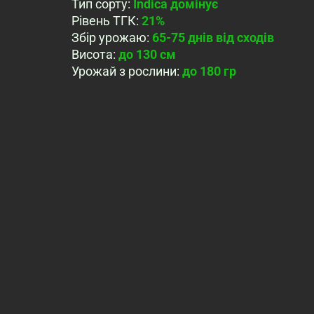
Тип сорту
:
Indica домінує
Рівень ТГК
:
21%
Збір урожаю
:
65-75 днів від сходів
Висота
:
до 130 cм
Урожай з рослини
:
до 180 гр