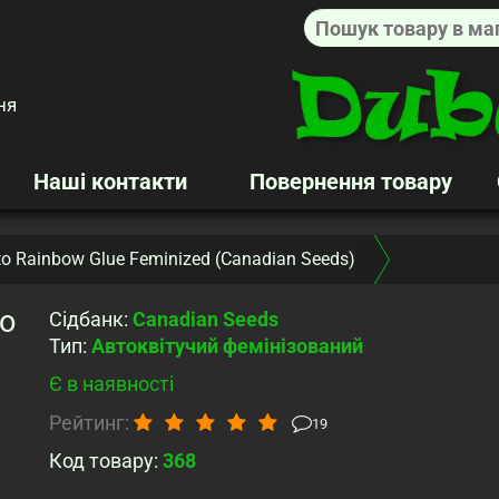
ня
Наші контакти
Повернення товару
to Rainbow Glue Feminized (Canadian Seeds)
o
Сідбанк
:
Canadian Seeds
Тип
:
Автоквітучий фемінізований
Є в наявності
Рейтинг:
19
Код товару:
368