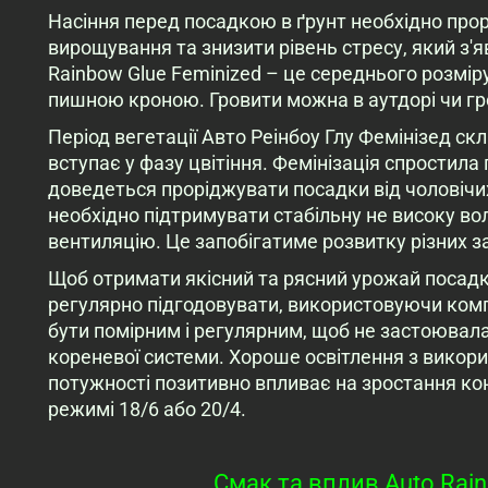
Насіння перед посадкою в ґрунт необхідно про
вирощування та знизити рівень стресу, який з'я
Rainbow Glue Feminized – це середнього розмі
пишною кроною. Гровити можна в аутдорі чи гр
Період вегетації Авто Реінбоу Глу Фемінізед ск
вступає у фазу цвітіння. Фемінізація спростила
доведеться проріджувати посадки від чоловічи
необхідно підтримувати стабільну не високу во
вентиляцію. Це запобігатиме розвитку різних з
Щоб отримати якісний та рясний урожай посадк
регулярно підгодовувати, використовуючи комп
бути помірним і регулярним, щоб не застоювал
кореневої системи. Хороше освітлення з викор
потужності позитивно впливає на зростання ко
режимі 18/6 або 20/4.
Смак та вплив Auto Rain