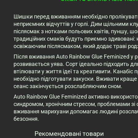
Шишки перед вживанням необхідно пролікувати,
неприємних відчуттів у горлі. Дим щільними к
післясмак з нотками польових квітів, пуншу, ш
традиційних смаків будуть приємно здивовані
освіжаючим післясмаком, який додає траві род
Після вживання Auto Rainbow Glue Feminized у 
розвивається уява. Сорт ідеально підходить для
втілювати у життя ідеї та креативити. Канабіс 
необхідно підготувати закуски. Вживати краще у
сеанс закінчується розслабляючим сном.
Auto Rainbow Glue Feminized активно використ
синдромом, хронічним стресом, проблемами зі 
вживання марихуани допомагає людині розслаби
безсоння.
Рекомендовані товари