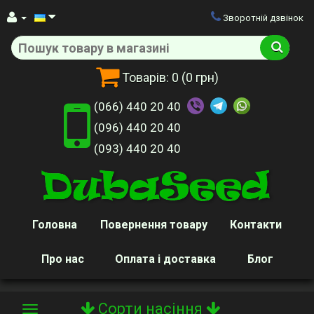
Зворотній дзвінок
Товарів:
0
(0 грн)
(066) 440 20 40
(096) 440 20 40
(093) 440 20 40
Головна
Повернення товару
Контакти
Про нас
Оплата і доставка
Блог
Сорти насіння
Toggle