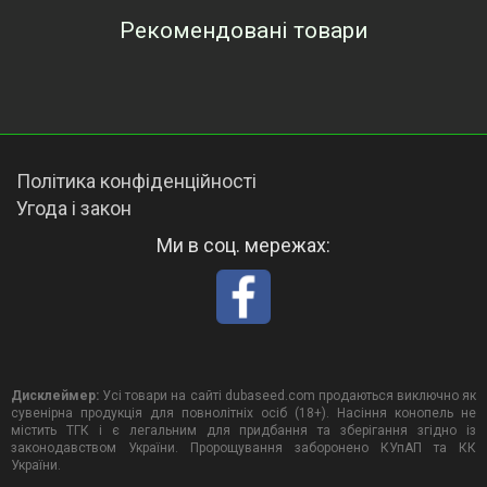
Рекомендовані товари
Переглянуті товари
Політика конфіденційності
Угода і закон
Ми в соц. мережах:
Дисклеймер:
Усі товари на сайті dubaseed.com продаються виключно як
сувенірна продукція для повнолітніх осіб (18+). Насіння конопель не
містить ТГК і є легальним для придбання та зберігання згідно із
законодавством України. Пророщування заборонено КУпАП та КК
України.