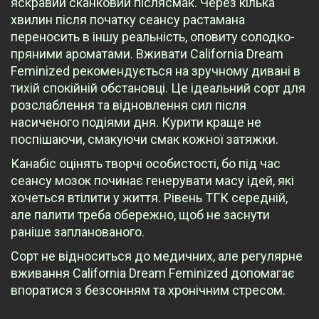
яскравий сканковий післясмак. Через кілька
хвилин після початку сеансу растамана
переносить в іншу реальність, оповиту солодко-
пряними ароматами. Вживати California Dream
Feminized рекомендується на зручному дивані в
тихій спокійній обстановці. Це ідеальний сорт для
розслаблення та відновлення сил після
насиченого подіями дня. Курити краще не
поспішаючи, смакуючи смак кожної затяжки.
Канабіс оцінять творчі особистості, бо під час
сеансу мозок починає генерувати масу ідей, які
хочеться втілити у життя. Рівень ТГК середній,
але палити треба обережно, щоб не заснути
раніше запланованого.
Сорт не відноситься до медичних, але регулярне
вживання California Dream Feminized допомагає
впоратися з безсонням та хронічним стресом.