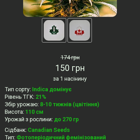
174 грн
150 грн
за
1 насінину
Тип сорту
:
Indica домінує
Рівень ТГК
:
21%
Збір урожаю
:
8-10 тижнів (цвітіння)
Висота
:
110 cм
Урожай з рослини
:
до 270 гр
Сідбанк
:
Canadian Seeds
Тип
:
Фотоперіодичний фемінізований