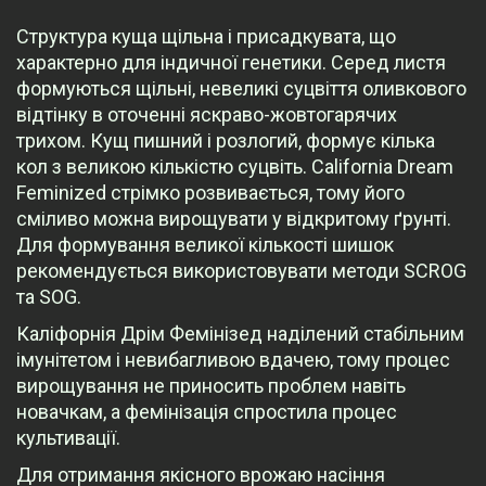
Структура куща щільна і присадкувата, що
характерно для індичної генетики. Серед листя
формуються щільні, невеликі суцвіття оливкового
відтінку в оточенні яскраво-жовтогарячих
трихом. Кущ пишний і розлогий, формує кілька
кол з великою кількістю суцвіть. California Dream
Feminized стрімко розвивається, тому його
сміливо можна вирощувати у відкритому ґрунті.
Для формування великої кількості шишок
рекомендується використовувати методи SCROG
та SOG.
Каліфорнія Дрім Фемінізед наділений стабільним
імунітетом і невибагливою вдачею, тому процес
вирощування не приносить проблем навіть
новачкам, а фемінізація спростила процес
культивації.
Для отримання якісного врожаю насіння