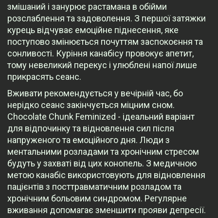
змішаний і занурює растамана в обійми
розслаблення та задоволення. З першої затяжки
курець відчуває емоційне піднесення, яке
поступово змінюється почуттям заспокоєння та
сонливості. Куріння канабісу провокує апетит,
тому невеликий перекус і улюблені напої лише
прикрасять сеанс.
Вживати рекомендується у вечірній час, бо
нерідко сеанс закінчується міцним сном.
Chocolate Chunk Feminized - ідеальний варіант
для відпочинку та відновлення сил після
напруженого та емоційного дня. Люди з
ментальними розладами та хронічним стресом
будуть у захваті від цих конопель. З медичною
метою канабіс використовують для відновлення
пацієнтів з посттравматичним розладом та
хронічним больовим синдромом. Регулярне
вживання допомагає зменшити прояви депресії.