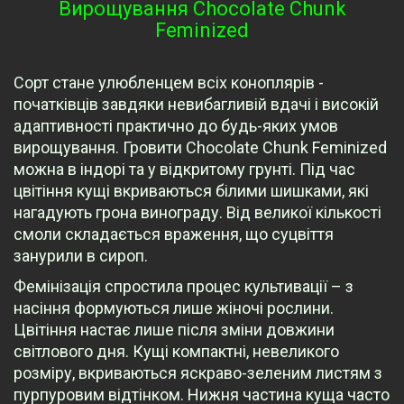
Вирощування Chocolate Chunk
Feminized
Сорт стане улюбленцем всіх коноплярів -
початківців завдяки невибагливій вдачі і високій
адаптивності практично до будь-яких умов
вирощування. Гровити Chocolate Chunk Feminized
можна в індорі та у відкритому грунті. Під час
цвітіння кущі вкриваються білими шишками, які
нагадують грона винограду. Від великої кількості
смоли складається враження, що суцвіття
занурили в сироп.
Фемінізація спростила процес культивації – з
насіння формуються лише жіночі рослини.
Цвітіння настає лише після зміни довжини
світлового дня. Кущі компактні, невеликого
розміру, вкриваються яскраво-зеленим листям з
пурпуровим відтінком. Нижня частина куща часто