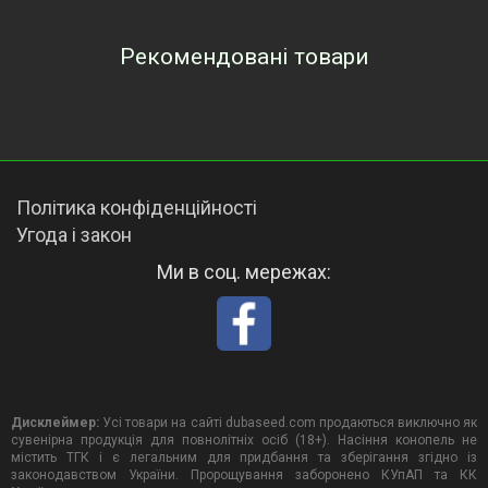
Рекомендовані товари
Переглянуті товари
Політика конфіденційності
Угода і закон
Ми в соц. мережах:
Дисклеймер:
Усі товари на сайті dubaseed.com продаються виключно як
сувенірна продукція для повнолітніх осіб (18+). Насіння конопель не
містить ТГК і є легальним для придбання та зберігання згідно із
законодавством України. Пророщування заборонено КУпАП та КК