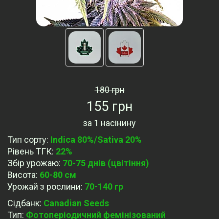
180 грн
155 грн
за
1 насінину
Тип сорту
:
Indica 80%/Sativa 20%
Рівень ТГК
:
22%
Збір урожаю
:
70-75 днів (цвітіння)
Висота
:
60-80 cм
Урожай з рослини
:
70-140 гр
Сідбанк
:
Canadian Seeds
Тип
:
Фотоперіодичний фемінізований