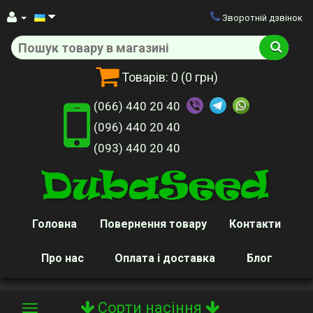
Зворотній дзвінок
Товарів:
0
(0 грн)
(066) 440 20 40
(096) 440 20 40
(093) 440 20 40
Головна
Повернення товару
Контакти
Про нас
Оплата і доставка
Блог
Сорти насіння
Toggle