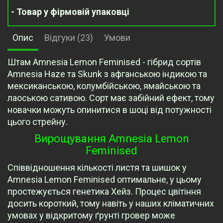
- Товар у фірмовій упаковці
Опис
Відгуки (23)
Умови
Штам Amnesia Lemon Feminised - гібрид сортів
Amnesia Haze та Skunk з афганською індикою та
мексиканською, колумбійською, ямайською та
лаоською сативою. Сорт має забійний ефект, тому
новачки можуть опинитися в шоці від потужності
цього стрейну.
Вирощування Amnesia Lemon
Feminised
Співвідношення кількості листя та шишок у
Amnesia Lemon Feminised оптимальне, у цьому
простежується генетика Хейз. Процес цвітіння
досить короткий, тому навіть у наших кліматичних
умовах у відкритому ґрунті гровер може