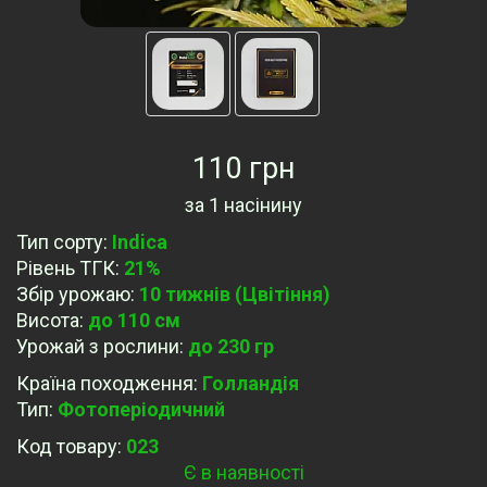
110 грн
за
1 насінину
Тип сорту
:
Indica
Рівень ТГК
:
21%
Збір урожаю
:
10 тижнів (Цвітіння)
Висота
:
до 110 см
Урожай з рослини
:
до 230 гр
Країна походження
:
Голландія
Тип
:
Фотоперіодичний
Код товару:
023
Є в наявності