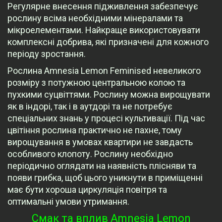
Регулярне внесення підживлення забезпечує
рослину всіма необхідними мінералами та
мікроелементами. Найкраще використовувати
комплексні добрива, які призначені для кожного
періоду зростання.
Рослина Amnesia Lemon Feminised невеликого
розміру з потужною центральною колою та
пухкими суцвіттями. Рослину можна вирощувати
як в індорі, так і в аутдорі та не потребує
спеціальних знань у процесі культивації. Під час
цвітіння рослина практично не пахне, тому
вирощування в умовах квартири не завдасть
особливого клопоту. Рослину необхідно
періодично оглядати на наявність плісняви ​​та
появи грибка, щоб цього уникнути в приміщенні
має бути хороша циркуляція повітря та
оптимальні умови утримання.
Смак та вплив Amnesia Lemon