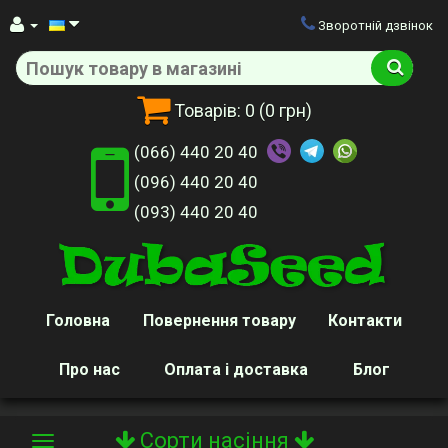
Зворотній дзвінок
Товарів:
0
(0 грн)
(066) 440 20 40
(096) 440 20 40
(093) 440 20 40
Головна
Повернення товару
Контакти
Про нас
Оплата і доставка
Блог
Сорти насіння
Toggle