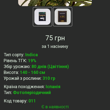
75 грн
за
1 насінину
Тип сорту
:
Indica
Рівень ТГК
:
19%
Збір урожаю
:
80 днів (Цвітіння)
Висота
:
140 - 160 см
Урожай з рослини
:
310 гр
Країна походження
:
Іспанія
Тип
:
Фотоперіодичний
Код товару:
011
Є в наявності