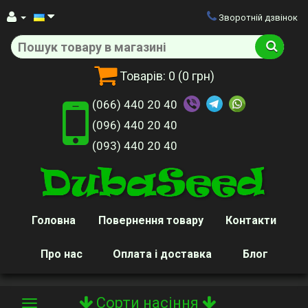
Зворотній дзвінок
Товарів:
0
(0 грн)
(066) 440 20 40
(096) 440 20 40
(093) 440 20 40
Головна
Повернення товару
Контакти
Про нас
Оплата і доставка
Блог
Сорти насіння
Toggle