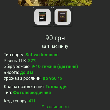
90 грн
за
1 насінину
Тип сорту
:
Sativa dominant
Рівень ТГК
:
22%
Збір урожаю
:
9-10 тижнів (цвітіння)
Висота
:
до 3 м
Урожай з рослини
:
до 950 гр
Країна походження
:
Голландія
Тип
:
Фотоперіодичний
Код товару:
411
Є в наявності