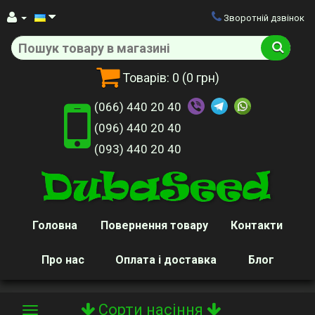
Зворотній дзвінок
Товарів:
0
(0 грн)
(066) 440 20 40
(096) 440 20 40
(093) 440 20 40
Головна
Повернення товару
Контакти
Про нас
Оплата і доставка
Блог
Сорти насіння
Toggle