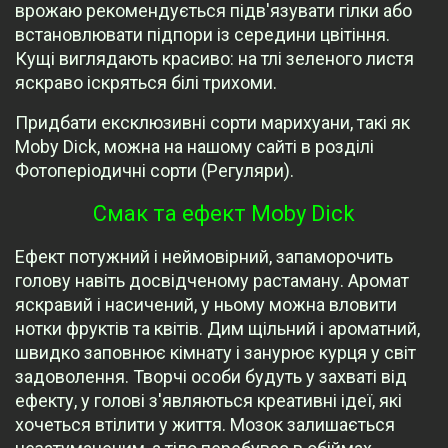
врожаю рекомендується підв'язувати гілки або
встановлювати підпори із середини цвітіння.
Кущі виглядають красиво: на тлі зеленого листя
яскраво іскряться білі трихоми.
Придбати ексклюзивні сорти марихуани, такі як
Moby Dick, можна на нашому сайті в розділі
Фотоперіодичні сорти (Регуляри).
Смак та ефект Moby Dick
Ефект потужний і неймовірний, запаморочить
голову навіть досвідченому растаману. Аромат
яскравий і насичений, у ньому можна вловити
нотки фруктів та квітів. Дим щільний і ароматний,
швидко заповнює кімнату і занурює курця у світ
задоволення. Творчі особи будуть у захваті від
ефекту, у голові з'являються креативні ідеї, які
хочеться втілити у життя. Мозок залишається