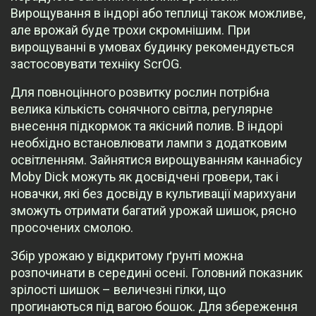
Вирощування в індорі або теплиці також можливе,
але врожай буде трохи скромнішим. При
вирощуванні в умовах будинку рекомендується
застосовувати техніку ScrOG.
Для повноцінного розвитку рослин потрібна
велика кількість сонячного світла, регулярне
внесення підкормок та якісний полив. В індорі
необхідно встановлювати лампи з додатковим
освітленням. Зайнятися вирощуванням каннабісу
Moby Dick можуть як досвідчені гровери, так і
новачки, які без досвіду в культивації марихуани
зможуть отримати багатий урожай шишок, рясно
просочених смолою.
Збір урожаю у відкритому ґрунті можна
розпочинати в середині осені. Головний показник
зрілості шишок – величезні гілки, що
прогинаються під вагою бошок. Для збереження