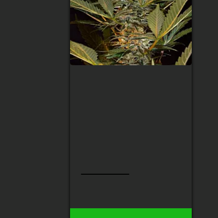
Auto Lowryder №2
Feminised
Тип сорту
:
Indica
Рівень ТГК
:
19%
Збір урожаю
:
60 - 70 днів після
всходу
Висота
:
60 - 90 см
Урожай з рослини
:
190 гр
120 грн
110 грн
19
Є в наявності