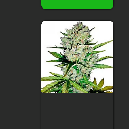
Купити
Auto Fastberry
Feminised
Тип сорту
:
Indica
Рівень ТГК
:
18%
Збір урожаю
:
2.5 місяці після