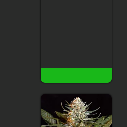
Тип сорту
:
Indica 70%/Sativa
30%
Рівень ТГК
:
24%
Збір урожаю
:
65-70 днів від
насінини
Висота
:
70-80 см
Урожай з рослини
:
до 210 гр
160 грн
24
Є в наявності
Купити