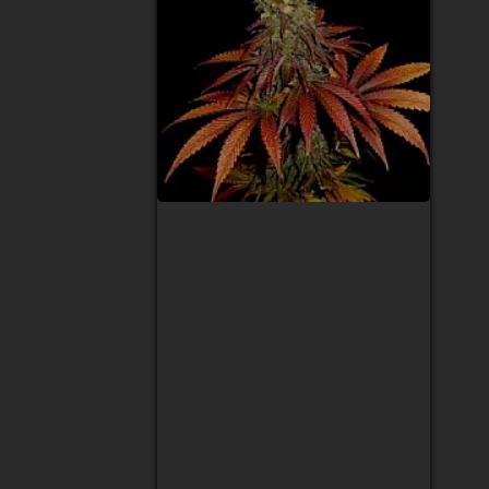
Auto Euphoria
Feminised (Опт)
Тип сорту
:
Sativa
Рівень ТГК
:
22%
Збір урожаю
:
70 - 75 днів після
всходу
Висота
:
до 150 см
Урожай з рослини
:
350 - 500 гр
120 грн
1