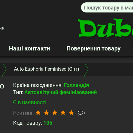
ня
Наші контакти
Повернення товару
Auto Euphoria Feminised (Опт)
o
Країна походження
:
Голландія
Тип
:
Автоквітучий фемінізований
Є в наявності
Рейтинг:
1
Код товару:
105