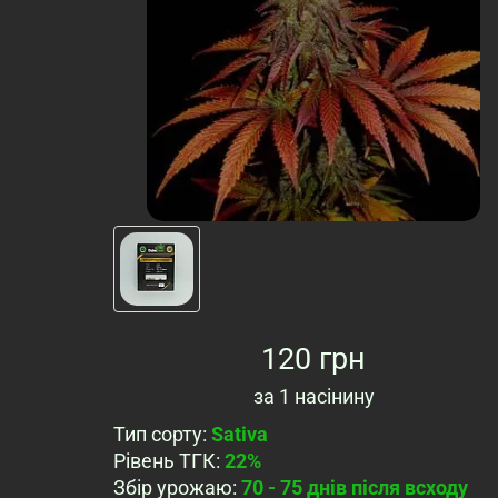
120 грн
за
1 насінину
Тип сорту
:
Sativa
Рівень ТГК
:
22%
Збір урожаю
:
70 - 75 днів після всходу