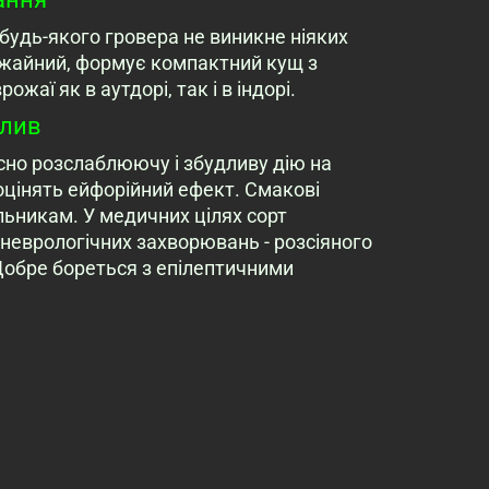
 будь-якого гровера не виникне ніяких
жайний, формує компактний кущ з
аї як в аутдорі, так і в індорі.
плив
сно розслаблюючу і збудливу дію на
оцінять ейфорійний ефект. Смакові
льникам. У медичних цілях сорт
неврологічних захворювань - розсіяного
Добре бореться з епілептичними