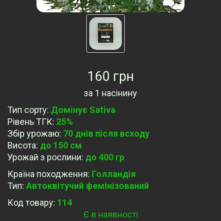
160 грн
за
1 насінину
Тип сорту
:
Домінує Sativa
Рівень ТГК
:
25%
Збір урожаю
:
70 днів після всходу
Висота
:
до 150 см
Урожай з рослини
:
до 400 гр
Країна походження
:
Голландія
Тип
:
Автоквітучий фемінізований
Код товару:
114
Є в наявності