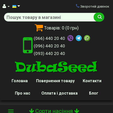
Зворотній дзвінок
Товарів:
0
(0 грн)
(066) 440 20 40
(096) 440 20 40
(093) 440 20 40
Головна
Повернення товару
Контакти
Про нас
Оплата і доставка
Блог
Сорти насіння
Toggle