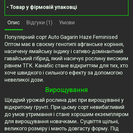
- Товар у фірмовій упаковці
Опис
Відгуки (1)
Умови
Популярний сорт Auto Gagarin Haze Feminised
Оптом має в своєму генотипі афганське коріння,
насичену ямайську індику і сативо-домінантний
гавайський гібрид, який насичує рослину високим
рівнем ТГК. Канабіс стане відкриттям для тих, хто
хоче швидкого і сильного ефекту за допомогою
невеликої дози.
Вирощування
Щедрий урожай рослина дає при вирощуванні у
відкритому грунті. При цьому сорт невибагливий
до умов утримання і стане хорошим екземпляром
для вирощування новачками.. Суцвіття щільні,
великого розміру і мають довгасту форму. Під