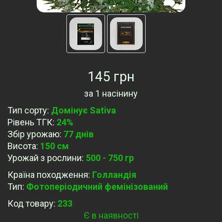
145 грн
за
1 насінину
Тип сорту
:
Домінує Sativa
Рівень ТГК
:
24%
Збір урожаю
:
77 днів
Висота
:
150 см
Урожай з рослини
:
500 - 750 гр
Країна походження
:
Голландія
Тип
:
Фотоперіодичний фемінізований
Код товару:
233
Є в наявності