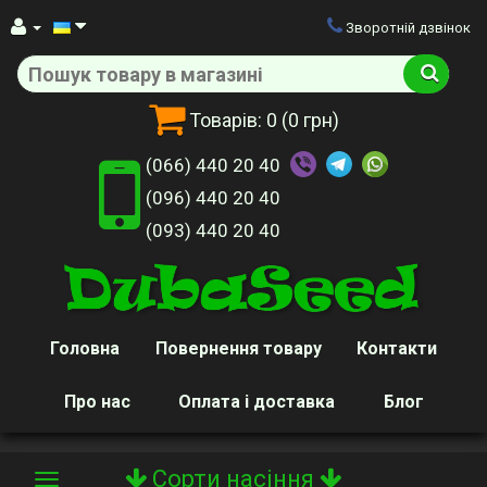
Зворотній дзвінок
Товарів:
0
(0 грн)
(066) 440 20 40
(096) 440 20 40
(093) 440 20 40
Головна
Повернення товару
Контакти
Про нас
Оплата і доставка
Блог
Сорти насіння
Toggle