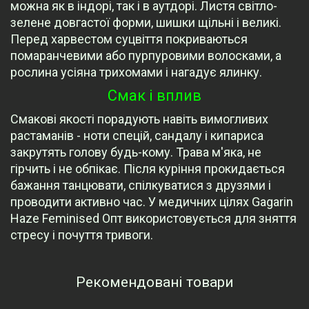
можна як в індорі, так і в аутдорі. Листя світло-
зелене довгастої форми, шишки щільні і великі.
Перед харвестом суцвіття покриваються
помаранчевими або пурпуровими волосками, а
рослина усіяна трихомами і нагадує ялинку.
Смак і вплив
Смакові якості порадують навіть вимогливих
растаманів - ноти спецій, сандалу і кипариса
закрутять голову будь-кому. Трава м'яка, не
гірчить і не обпікає. Після куріння прокидається
бажання танцювати, спілкуватися з друзями і
проводити активно час. У медичних цілях Gagarin
Haze Feminised Опт використовується для зняття
стресу і почуття тривоги.
Рекомендовані товари