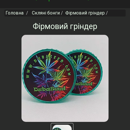
navigation
Головна
Скляні бонги
Фірмовий гріндер
Фірмовий гріндер