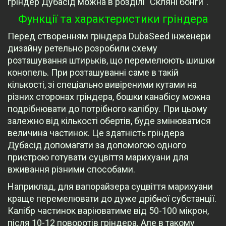
гріндер Дубасід можна в розділі "Скляні бонги".
Функції та характеристики гріндера
Перед створенням гріндера DubaSeed інженери
дизайну ретельно розробили схему
розташування штирьків, що перемелюють шишки
конопель. При розташуванні саме в такій
кількості, зі спеціально вивіреними кутами на
різних сторонах гріндера, бошки канабісу можна
подрібнювати до потрібного калібру. При цьому
залежно від кількості обертів, буде змінюватися
величина частинок. Це здатність гріндера
Дубасід допомагати за допомогою одного
пристрою готувати суцвіття марихуани для
вживання різними способами.
Наприклад, для вапорайзера суцвіття марихуани
краще перемелювати до дуже дрібної субстанції.
Калібр частинок варіюватиме від 50-100 мікрон,
після 10-12 поворотів гріндера. Але в такому