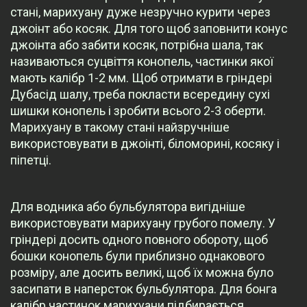
стані, марихуану дуже незручно курити через
джоінт або косяк. Для того щоб заповнити конус
джоінта або забити косяк, потрібна шала, так
називаються суцвіття конопель, частинки якої
мають калібр 1-2 мм. Щоб отримати в гріндері
Дубасід шалу, треба покласти всередину сухі
шишки конопель і зробити всього 2-3 оберти.
Марихуану в такому стані найзручніше
використовувати в джоінті, біломорині, косяку і
піпетці.
Для водника або бульбулятора вигідніше
використовувати марихуану грубого помелу. У
гріндері досить одного повного обороту, щоб
бошки конопель були приблизно однакового
розміру, але досить великі, щоб їх можна було
засипати в наперсток бульбулятора. Для бонга
калібр частинок марихуани підбирається