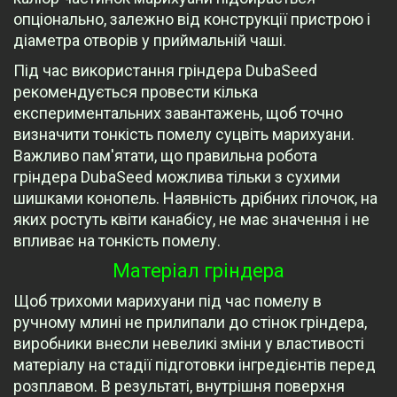
опціонально, залежно від конструкції пристрою і
діаметра отворів у приймальній чаші.
Під час використання гріндера DubaSeed
рекомендується провести кілька
експериментальних завантажень, щоб точно
визначити тонкість помелу суцвіть марихуани.
Важливо пам'ятати, що правильна робота
гріндера DubaSeed можлива тільки з сухими
шишками конопель. Наявність дрібних гілочок, на
яких ростуть квіти канабісу, не має значення і не
впливає на тонкість помелу.
Матеріал гріндера
Щоб трихоми марихуани під час помелу в
ручному млині не прилипали до стінок гріндера,
виробники внесли невеликі зміни у властивості
матеріалу на стадії підготовки інгредієнтів перед
розплавом. В результаті, внутрішня поверхня