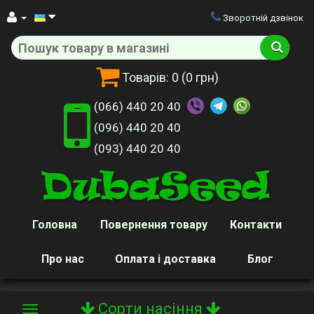
Зворотній дзвінок
Товарів:
0
(0 грн)
(066) 440 20 40
(096) 440 20 40
(093) 440 20 40
Головна
Повернення товару
Контакти
Про нас
Оплата і доставка
Блог
Сорти насіння
Toggle