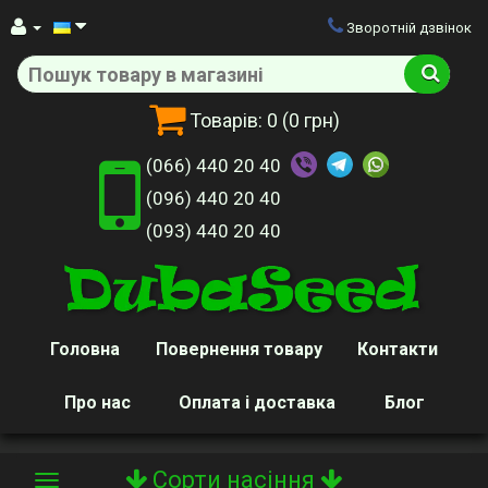
Зворотній дзвінок
Товарів:
0
(0 грн)
(066) 440 20 40
(096) 440 20 40
(093) 440 20 40
Головна
Повернення товару
Контакти
Про нас
Оплата і доставка
Блог
Сорти насіння
Toggle