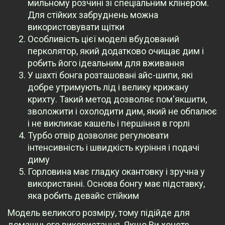
мильному розчині зі спеціальним клінером.
Для стійких забруднень можна
використовувати щітки
Особливість цієї моделі вбудований
перколятор, який додатково очищає дим і
робить його ідеальним для вживання
У шахті бонга розташовані айс-шипи, які
добре утримують лід і велику крижану
крихту. Такий метод дозволяє пом'якшити,
зволожити і охолодити дим, який не обпалює
і не викликає кашель і першіння в горлі
Турбо отвір дозволяє регулювати
інтенсивність і швидкість куріння і подачі
диму
Горловина має гладку окантовку і зручна у
використанні. Основа бонгу має підставку,
яка робить девайс стійким
Модель великого розміру, тому підійде для
домашнього використання. Якщо Ви хочете