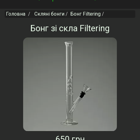
navigation
Головна
Скляні бонги
Бонг Filtering
Бонг зі скла Filtering
650 грн