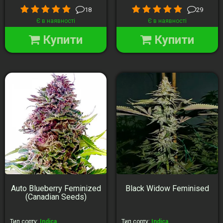
18
29
Є в наявності
Є в наявності
Купити
Купити
Auto Blueberry Feminized
Black Widow Feminised
(Canadian Seeds)
Тип сорту
:
Indica
Тип сорту
:
Indica