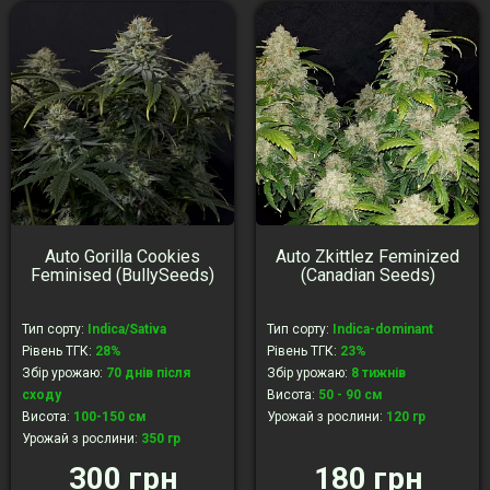
Auto Gorilla Cookies
Auto Zkittlez Feminized
Feminised (BullySeeds)
(Canadian Seeds)
Тип сорту
:
Indica/Sativa
Тип сорту
:
Indica-dominant
Рівень ТГК
:
28%
Рівень ТГК
:
23%
Збір урожаю
:
70 днів після
Збір урожаю
:
8 тижнів
сходу
Висота
:
50 - 90 см
Висота
:
100-150 см
Урожай з рослини
:
120 гр
Урожай з рослини
:
350 гр
300 грн
180 грн