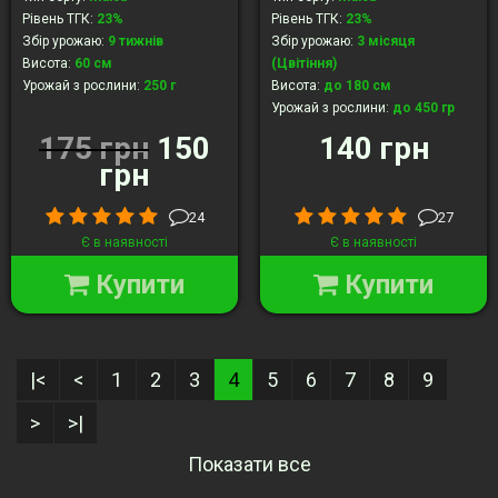
Рівень ТГК
:
23%
Рівень ТГК
:
23%
Збір урожаю
:
9 тижнів
Збір урожаю
:
3 місяця
Висота
:
60 см
(Цвітіння)
Урожай з рослини
:
250 г
Висота
:
до 180 см
Урожай з рослини
:
до 450 гр
175 грн
150
140 грн
грн
24
27
Є в наявності
Є в наявності
Купити
Купити
|<
<
1
2
3
4
5
6
7
8
9
>
>|
Показати все