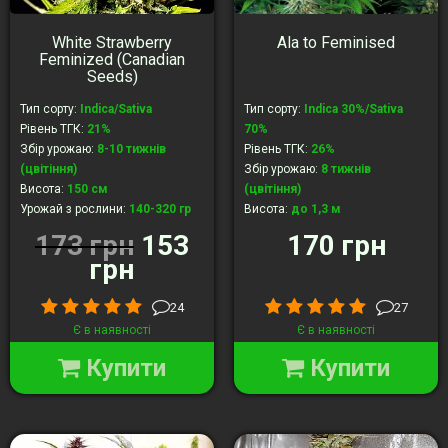
White Strawberry
Ala to Feminised
Feminized (Canadian
Seeds)
Тип сорту
:
Indica/Sativa
Тип сорту
:
Indica 30%/Sativa
Рівень ТГК
:
21%
70%
Збір урожаю
:
8-10 тижнів
Рівень ТГК
:
26%
(цвітіння)
Збір урожаю
:
8 тижнів
Висота
:
150 cм
(цвітіння)
Урожай з рослини
:
140-320 гр
Висота
:
до 1,3 м
Урожай з рослини
:
до 600 гр
173 грн
153
170 грн
грн
24
27
Є в наявності
Є в наявності
Купити
Купити