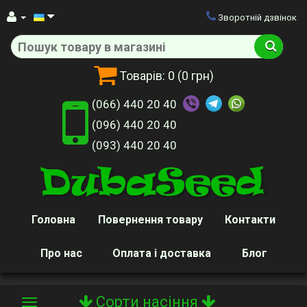
Зворотній дзвінок
Товарів:
0
(0 грн)
(066) 440 20 40
(096) 440 20 40
(093) 440 20 40
Головна
Повернення товару
Контакти
Про нас
Оплата і доставка
Блог
Сорти насіння
Toggle