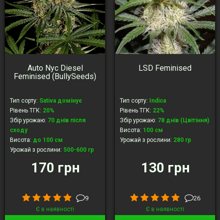
Auto Nyc Diesel
LSD Feminised
Feminised (BullySeeds)
Тип сорту
:
Sativa домінує
Тип сорту
:
Indica
Рівень ТГК
:
20%
Рівень ТГК
:
22%
Збір урожаю
:
70 днів після
Збір урожаю
:
78 днів (Цвітіння)
сходу
Висота
:
100 см
Висота
:
до 100 см
Урожай з рослини
:
280 гр
Урожай з рослини
:
500-600 гр
170 грн
130 грн
9
26
Є в наявності
Є в наявності