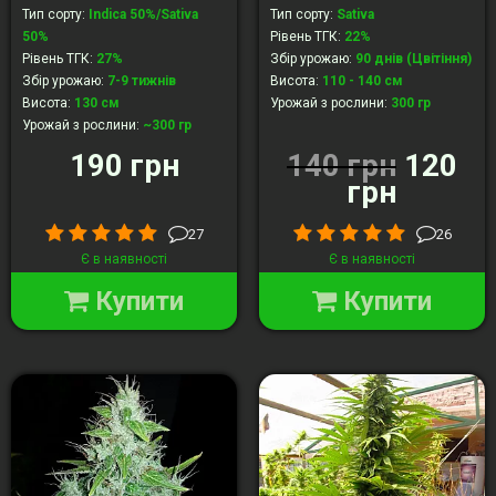
Тип сорту
:
Indica 50%/Sativa
Тип сорту
:
Sativa
50%
Рівень ТГК
:
22%
Рівень ТГК
:
27%
Збір урожаю
:
90 днів (Цвітіння)
Збір урожаю
:
7-9 тижнів
Висота
:
110 - 140 см
Висота
:
130 cм
Урожай з рослини
:
300 гр
Урожай з рослини
:
~300 гр
190 грн
140 грн
120
грн
27
26
Є в наявності
Є в наявності
Купити
Купити