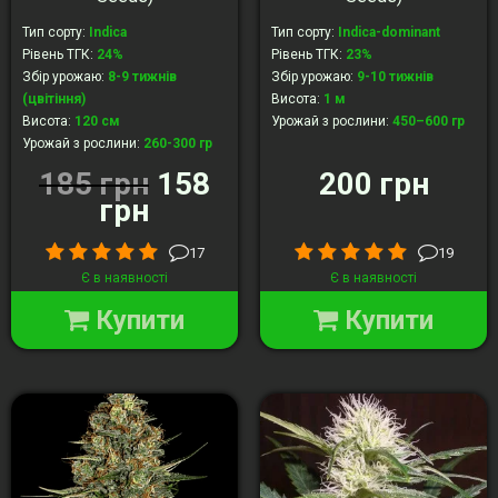
Тип сорту
:
Indica
Тип сорту
:
Indica-dominant
Рівень ТГК
:
24%
Рівень ТГК
:
23%
Збір урожаю
:
8-9 тижнів
Збір урожаю
:
9-10 тижнів
(цвітіння)
Висота
:
1 м
Висота
:
120 cм
Урожай з рослини
:
450–600 гр
Урожай з рослини
:
260-300 гр
185 грн
158
200 грн
грн
17
19
Є в наявності
Є в наявності
Купити
Купити