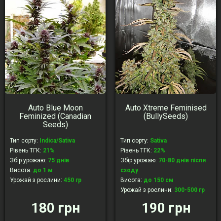
Auto Blue Moon
Auto Xtreme Feminised
Feminized (Canadian
(BullySeeds)
Seeds)
Тип сорту
:
Indica/Sativa
Тип сорту
:
Sativa
Рівень ТГК
:
21%
Рівень ТГК
:
22%
Збір урожаю
:
75 днів
Збір урожаю
:
70-80 днів після
Висота
:
до 1 м
сходу
Урожай з рослини
:
450 гр
Висота
:
до 150 см
Урожай з рослини
:
300-500 гр
180 грн
190 грн