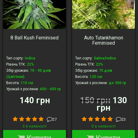
8 Ball Kush Feminised
Auto Tutankhamon
Feminised
Тип сорту
:
Indica
Тип сорту
:
Sativa/Indica
Рівень ТГК
:
22%
Рівень ТГК
:
22%
Збір урожаю
:
70 - 90 днів
Збір урожаю
:
75 днів
(Цвітіння)
Висота
:
120 см
Висота
:
110 см
Урожай з рослини
:
до 300 гр
Урожай з рослини
:
400 - 450 гр
140 грн
150 грн
130
грн
27
23
Є в наявності
Є в наявності