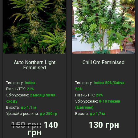
Auto Northern Light
Chill Om Feminised
Feminised
Тип сорту
:
Indica
Тип сорту
:
Indica 50%/Sativa
Рівень ТГК
:
21%
50%
Збір урожаю
:
2 місяці після
Рівень ТГК
:
23%
сходу
Збір урожаю
:
8-10 тижнів
Висота
:
до 1.1 м
(Цвітіння)
Урожай з рослини
:
до 250 гр
Висота
:
до 1,7 м
Урожай з рослини
:
450-600 гр
150 грн
140
130 грн
грн