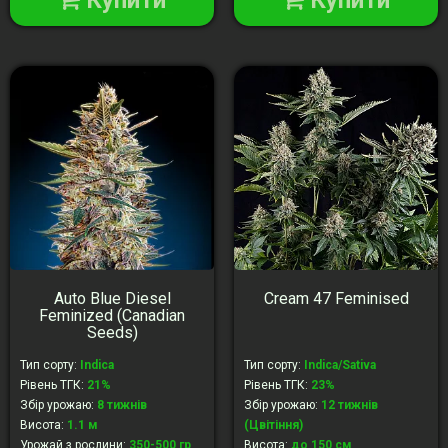
Купити
Купити
Auto Blue Diesel
Cream 47 Feminised
Feminized (Canadian
Seeds)
Тип сорту
:
Indica
Тип сорту
:
Indica/Sativa
Рівень ТГК
:
21%
Рівень ТГК
:
23%
Збір урожаю
:
8 тижнів
Збір урожаю
:
12 тижнів
Висота
:
1.1 м
(Цвітіння)
Урожай з рослини
:
350-500 гр
Висота
:
до 150 см