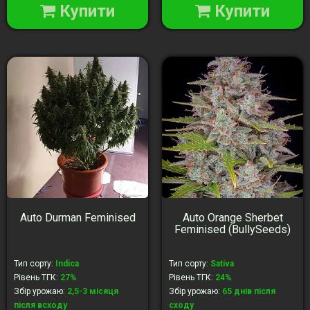
Купити
Купити
Auto Durman Feminised
Auto Orange Sherbet
Feminised (BullySeeds)
Тип сорту
:
Indica
Тип сорту
:
Sativa
Рівень ТГК
:
27%
Рівень ТГК
:
24%
Збір урожаю
:
2,5-3 місяця
Збір урожаю
:
65 днів після
після всходу
сходу