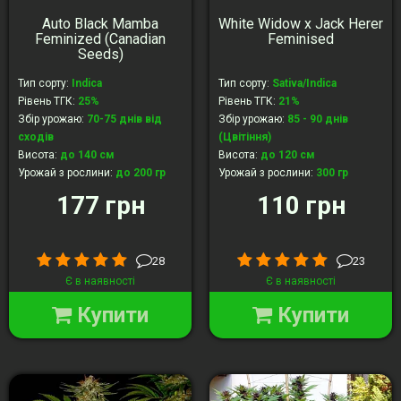
Auto Black Mamba
White Widow x Jack Herer
Feminized (Canadian
Feminised
Seeds)
Тип сорту
:
Indica
Тип сорту
:
Sativa/Indica
Рівень ТГК
:
25%
Рівень ТГК
:
21%
Збір урожаю
:
70-75 днів від
Збір урожаю
:
85 - 90 днів
сходів
(Цвітіння)
Висота
:
до 140 cм
Висота
:
до 120 см
Урожай з рослини
:
до 200 гр
Урожай з рослини
:
300 гр
177 грн
110 грн
28
23
Є в наявності
Є в наявності
Купити
Купити