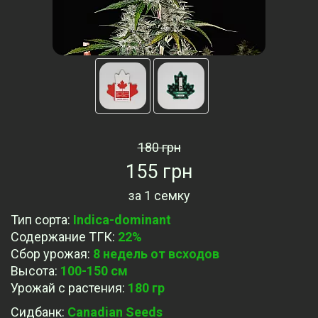
180 грн
155 грн
за
1 семку
Тип сорта
:
Indica-dominant
Содержание ТГК
:
22%
Сбор урожая
:
8 недель от всходов
Высота
:
100-150 см
Урожай с растения
:
180 гр
Сидбанк
:
Canadian Seeds