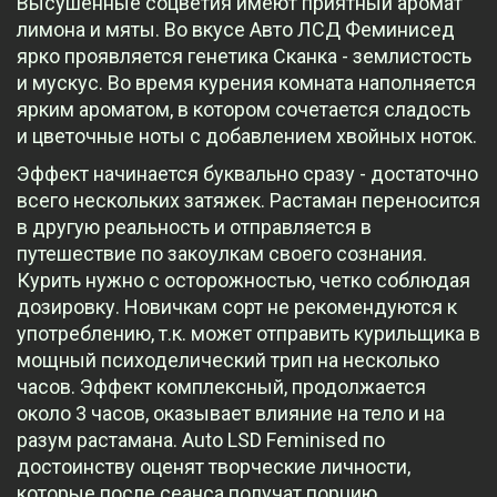
Высушенные соцветия имеют приятный аромат
лимона и мяты. Во вкусе Авто ЛСД Феминисед
ярко проявляется генетика Сканка - землистость
и мускус. Во время курения комната наполняется
ярким ароматом, в котором сочетается сладость
и цветочные ноты с добавлением хвойных ноток.
Эффект начинается буквально сразу - достаточно
всего нескольких затяжек. Растаман переносится
в другую реальность и отправляется в
путешествие по закоулкам своего сознания.
Курить нужно с осторожностью, четко соблюдая
дозировку. Новичкам сорт не рекомендуются к
употреблению, т.к. может отправить курильщика в
мощный психоделический трип на несколько
часов. Эффект комплексный, продолжается
около 3 часов, оказывает влияние на тело и на
разум растамана. Auto LSD Feminised по
достоинству оценят творческие личности,
которые после сеанса получат порцию