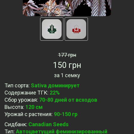
177 грн
150 грн
за
1 семку
Тип сорта
:
Sativa доминирует
Содержание ТГК
:
22%
Сбор урожая
:
70-80 дней от всходов
Высота
:
120 cм
Урожай с растения
:
90-150 гр
Сидбанк
:
Canadian Seeds
Тип
:
Автоцветущий феминизированный