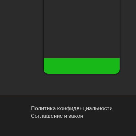
Содержание ТГК
:
23%
Сбор урожая
:
70-75 дней от
всходов
Высота
:
100 cм
Урожай с растения
:
до 220 гр
157 грн
21
Есть в наличии
Купить
Политика конфиденциальности
Соглашение и закон