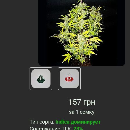
157 грн
за
1 семку
Тип сорта
:
Indica доминирует
Содержание ТГК
:
23%