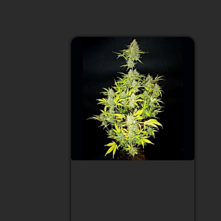
Auto Wedding Cake
Feminized (Canadian
Seeds)
Тип сорта
:
Indica доминирует