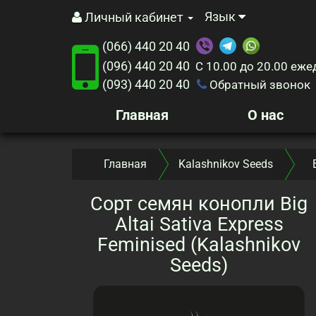
Язык
Личный кабинет
(066) 440 20 40
(096) 440 20 40
С 10.00 до 20.00
еже
(093) 440 20 40
Обратный звонок
Главная
О нас
Главная
Kalashnikov Seeds
Сорт семян конопли Big
Altai Sativa Express
Feminised (Kalashnikov
Seeds)