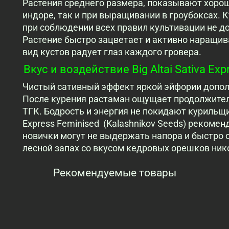
Растения среднего размера, показывают хорош
индоре, так и при выращивании в гроубоксах. 
при соблюдении всех правил культивации не д
Растение быстро зацветает и активно наращи
вид кустов радует глаз каждого гровера.
Вкус и воздействие Big Altai Sativa Exp
Чистый сативный эффект яркой эйфории допол
После курения растаман ощущает продолжите
ТГК. Бодрость и энергия не покидают курильщика
Express Feminised (Kalashnikov Seeds) рекоме
новички могут не выдержать напора и быстро о
лесной запах со вкусом кедровых орешков ник
Рекомендуемые товары
Просмотренные товары