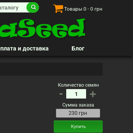
Товары
0
- 0 грн
плата и доставка
Блог
Количество семян
-
+
Сумма заказа
Купить