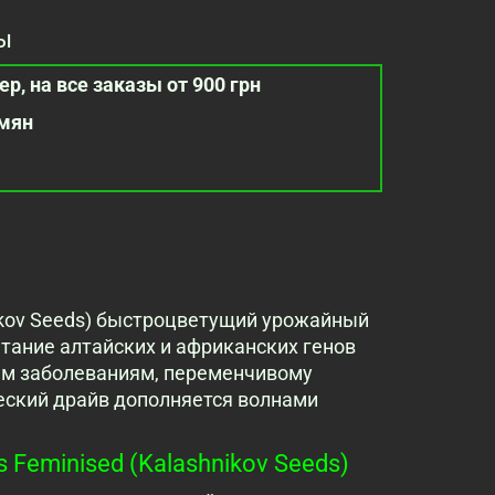
ы
р, на все заказы от 900 грн
емян
shnikov Seeds) быстроцветущий урожайный
етание алтайских и африканских генов
ным заболеваниям, переменчивому
еский драйв дополняется волнами
s Feminised (Kalashnikov Seeds)