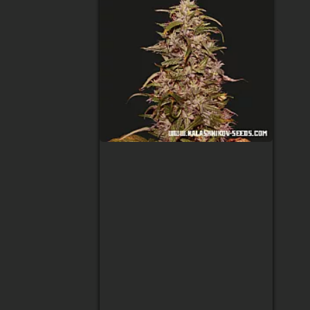
Big Altai Sativa Express
Feminised
(Kalashnikov Seeds)
Тип сорта
:
Sativa 90%, Indica
10%
Содержание ТГК
:
22%
Сбор урожая
:
70-75 дней
Высота
:
100-140 см
Урожай с растения
:
500-600 гр/
м2