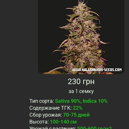
230 грн
за
1 семку
Тип сорта
:
Sativa 90%, Indica 10%
Содержание ТГК
:
22%
Сбор урожая
:
70-75 дней
Высота
:
100-140 см
Урожай с растения
:
500-600 гр/м2