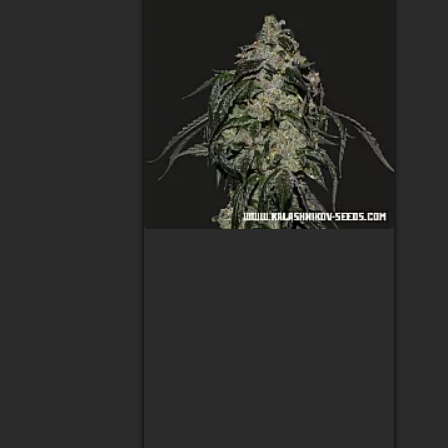
Soyuz OG Express
Feminised
(Kalashnikov Seeds)
Тип сорта
:
Sativa 40%, Indica
60%
Содержание ТГК
:
21%
Сбор урожая
:
50-55 дней
Высота
:
90-130 см
Урожай с растения
:
450-550 гр/