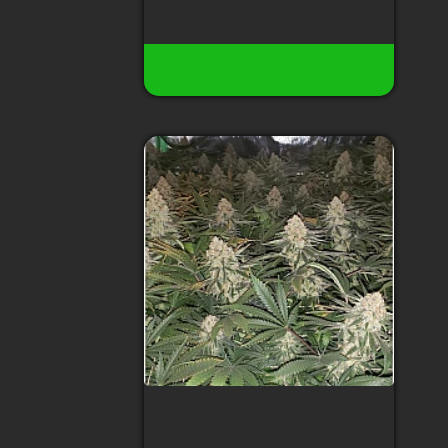
26
Есть в наличии
Купить
Auto Afghan Original
Feminized (Canadian