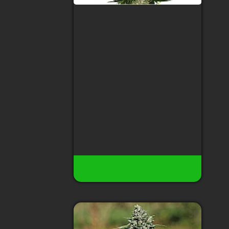
Auto Gagarin Haze
Тип сорта
:
Доминирует Sativa
Содержание ТГК
:
25%
Сбор урожая
:
2.5 месяца после
всхода
Высота
:
1.5 м
Урожай с растения
:
до 400 гр
100 грн
32
Есть в наличии
Купить