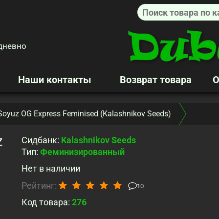
дневно
Наши контакты
Возврат товара
О
Soyuz OG Express Feminised (Kalashnikov Seeds)
z
Сидбанк
:
Kalashnikov Seeds
Тип
:
Феминизированный
Нет в наличии
Рейтинг:
10
Код товара:
276