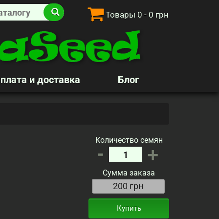
Товары
0
- 0 грн
плата и доставка
Блог
Количество семян
-
+
Сумма заказа
Купить