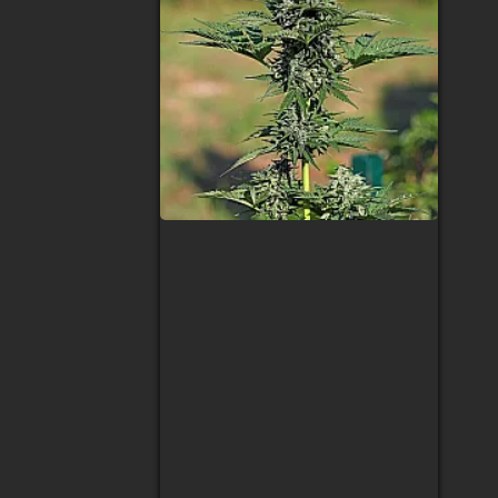
Gorilla Glue Auto
Тип сорта
:
Indica/Sativa
Содержание ТГК
:
24%
Сбор урожая
:
65 дней после
всхода
Высота
:
100 см
Урожай с растения
:
250 гр
90 грн