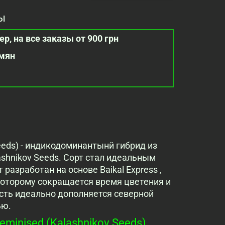
ы
р, на все заказы от 900 грн
емян
Seeds) - индикодоминантынй гибрид из
ashnikov Seeds. Сорт стал идеальным
разработан на основе Baikal Express ,
 которому сокращается время цветения и
сть идеально дополняется северной
ью.
minised (Kalashnikov Seeds)