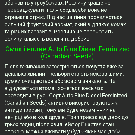
або навіть у гроубоксах. Рослину краще не
пересаджувати після сходів, аби вона не
отримала стрес. Під час цвітіння проявляється
сильний фруктовий аромат, який відлякує комах
та різних паразитів. Рослина не переносить
велику кількість вологи та добрив.
Смак і вплив Auto Blue Diesel Feminized
(Canadian Seeds)
Після вживання загострюються почуття вже за
декілька хвилин - кольори стають яскравішими,
думки очищаються або зовсім зникають. Не
відчувається втома і хочеться весь час
проводити в русі. Сорт Auto Blue Diesel Feminized
(Canadian Seeds) активно використовують як
антидепресант, тому він буде незамінний на
вечірці або в колі друзів. Трип триває від двох до
трьох годин, після хвилі ейфорії настає стан
спокою. Можна вживати у будь-який час доби.