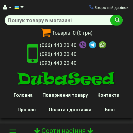
Зворотній дзвінок
Товарів:
0
(0 грн)
(066) 440 20 40
(096) 440 20 40
(093) 440 20 40
Головна
Повернення товару
Контакти
Про нас
Оплата і доставка
Блог
Сорти насіння
Toggle