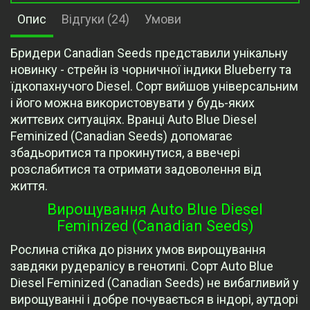
Опис
Відгуки (24)
Умови
Бридери Canadian Seeds представили унікальну
новинку - стрейн із чорничної індики Blueberry та
їдкопахнучого Diesel. Сорт вийшов універсальним
і його можна використовувати у будь-яких
життєвих ситуаціях. Вранці Auto Blue Diesel
Feminized (Canadian Seeds) допомагає
збадьоритися та прокинутися, а ввечері
розслабитися та отримати задоволення від
життя.
Вирощування Auto Blue Diesel
Feminized (Canadian Seeds)
Рослина стійка до різних умов вирощування
завдяки рудералісу в генотипі. Сорт Auto Blue
Diesel Feminized (Canadian Seeds) не вибагливий у
вирощуванні і добре почувається в індорі, аутдорі