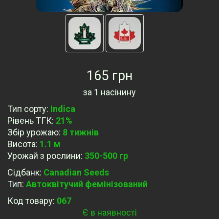
165 грн
за
1 насінину
Тип сорту
:
Indica
Рівень ТГК
:
21%
Збір урожаю
:
8 тижнів
Висота
:
1.1 м
Урожай з рослини
:
350-500 гр
Сідбанк
:
Canadian Seeds
Тип
:
Автоквітучий фемінізований
Код товару:
067
Є в наявності