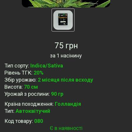
75 грн
за
1 насінину
Тип сорту
:
Indica/Sativa
Рівень ТГК
:
20%
Збір урожаю
:
2 місяця після всходу
Висота
:
70 см
Урожай з рослини
:
90 гр
Країна походження
:
Голландія
Тип
:
Автоквітучий
Код товару:
080
Є в наявності