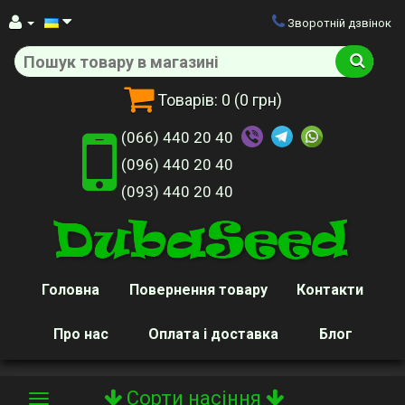
Зворотній дзвінок
Товарів:
0
(0 грн)
(066) 440 20 40
(096) 440 20 40
(093) 440 20 40
Головна
Повернення товару
Контакти
Про нас
Оплата і доставка
Блог
Сорти насіння
Toggle