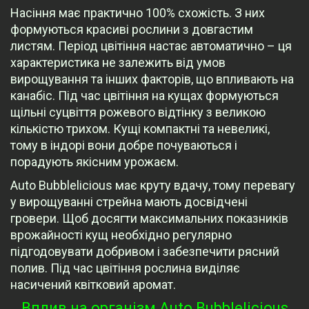
Насіння має практично 100% схожість. З них
формуються красиві рослини з довгастим
листям. Період цвітіння настає автоматично – ця
характеристика не залежить від умов
вирощування та інших факторів, що впливають на
канабіс. Під час цвітіння на кущах формуються
щільні суцвіття рожевого відтінку з великою
кількістю трихом. Кущі компактні та невеликі,
тому в індорі вони добре почуваються і
порадують якісним урожаєм.
Auto Bubblelicious має круту вдачу, тому перевагу
у вирощуванні стрейна мають досвідчені
гровери. Щоб досягти максимальних показників
врожайності кущ необхідно регулярно
підгодовувати добривом і забезпечити рясний
полив. Під час цвітіння рослина виділяє
насичений квітковий аромат.
Вплив на організм Auto Bubblelicious