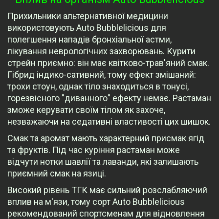
Прихильники альтернативної медицини
використовують Auto Bubblelicious для
полегшення нападів бронхіальної астми,
лікування неврологічних захворювань. Курити
стрейн приємно: він має квітково-трав'яний смак.
Гібрид індико-сативний, тому ефект змішаний:
трохи стоун, однак тіло знаходиться в тонусі,
горезвісного "диванного" ефекту немає. Растаман
зможе керувати своїм тілом як захоче,
незважаючи на седативні властивості цих шишок.
Смак та аромат мають характерний присмак ягід
та фруктів. Під час куріння растаман може
відчути нотки шавлії та лаванди, які залишають
приємний смак на язиці.
Високий рівень ТГК має сильний розслабляючий
вплив на м'язи, тому сорт Auto Bubblelicious
рекомендований спортсменам для відновлення