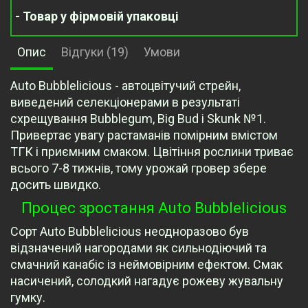
- Товар у фірмовій упаковці
Опис
Відгуки (19)
Умови
Auto Bubblelicious - автоцвітучий стрейн,
виведений селекціонерами в результаті
схрещування Bubblegum, Big Bud і Skunk №1.
Привертає увагу растаманів помірним вмістом
ТГК і приємним смаком. Цвітіння рослини триває
всього 7-8 тижнів, тому урожай гровер збере
досить швидко.
Процес зростання Auto Bubblelicious
Сорт Auto Bubblelicious неодноразово був
відзначений нагородами як сильнодіючий та
смачний канабіс із неймовірним ефектом. Смак
насичений, солодкий нагадує рожеву жувальну
гумку.