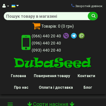
Зворотній дзвінок
Товарів:
0
(0 грн)
(066) 440 20 40
(096) 440 20 40
(093) 440 20 40
Головна
Повернення товару
Контакти
Про нас
Оплата і доставка
Блог
Сорти насіння
Toggle