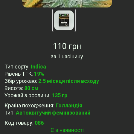
110 грн
за
1 насінину
Тип сорту
:
Indica
Рівень ТГК
:
19%
Збір урожаю
:
2.5 місяця після всходу
Висота
:
80 см
Урожай з рослини
:
135 гр
Країна походження
:
Голландія
Тип
:
Автоквітучий фемінізований
Код товару:
086
Є в наявності