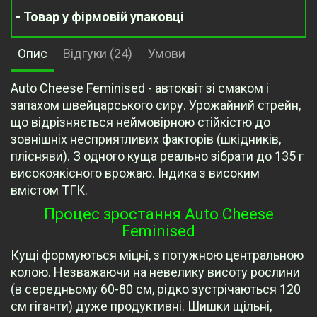
- Товар у фірмовій упаковці
Опис
Відгуки (24)
Умови
Auto Cheese Feminised - автоквіт зі смаком і
запахом швейцарського сиру. Урожайний стрейн,
що відрізняється неймовірною стійкістю до
зовнішніх несприятливих факторів (шкідників,
плісняви). З одного куща реально зібрати до 135 г
високоякісного врожаю. Індика з високим
вмістом ТГК.
Процес зростання Auto Cheese
Feminised
Кущі формуються міцні, з потужною центральною
колою. Незважаючи на невелику висоту рослини
(в середньому 60-80 см, рідко зустрічаються 120
см гіганти) дуже продуктивні. Шишки щільні,