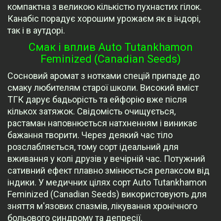
компактна з великою кількістю пухнастих гілок.
Канабіс порадує хорошим урожаєм як в індорі,
так і в аутдорі.
Смак і вплив Auto Tutankhamon
Feminized (Canadian Seeds)
Сосновий аромат з нотками спецій припаде до
смаку любителям старої школи. Високий вміст
ТГК дарує бадьорість та ейфорію вже після
кількох затяжок. Свідомість очищується,
растаман наповнюється натхненням і виникає
бажання творити. Через деякий час тіло
розслабляється, тому сорт ідеальний для
вживання у колі друзів у вечірній час. Потужний
сативний ефект плавно змінюється релаксом від
індики. У медичних цілях сорт Auto Tutankhamon
Feminized (Canadian Seeds) використовують для
зняття м'язових спазмів, лікування хронічного
больового синдрому та депресії.