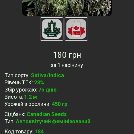
180 грн
за
1 насінину
Тип сорту
:
Sativa/Indica
Рівень ТГК
:
23%
Збір урожаю
:
75 днів
Висота
:
1.2 м
Урожай з рослини
:
450 гр
Сідбанк
:
Canadian Seeds
Тип
:
Автоквітучий фемінізований
Код товару:
184