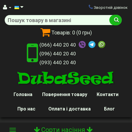
Зворотній дзвінок
Товарів:
0
(0 грн)
(066) 440 20 40
(096) 440 20 40
(093) 440 20 40
Головна
Повернення товару
Контакти
Про нас
Оплата і доставка
Блог
Сорти насіння
Toggle