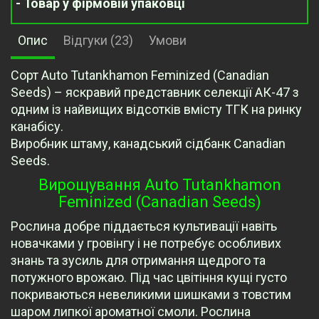
- Товар у фірмовій упаковці
Опис
Відгуки (23)
Умови
Сорт Auto Tutankhamon Feminized (Canadian
Seeds) – яскравий представник селекції АК-47 з
одним із найвищих відсотків вмісту ТГК на ринку
канабісу.
Виробник штаму, канадський сідбанк Canadian
Seeds.
Вирощування Auto Tutankhamon
Feminized (Canadian Seeds)
Рослина добре піддається культивації навіть
новачками у гровінгу і не потребує особливих
знань та зусиль для отримання щедрого та
потужного врожаю. Під час цвітіння кущі густо
покриваються невеликими шишками з товстим
шаром липкої ароматної смоли. Рослина