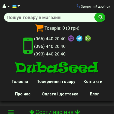
Зворотній дзвінок
Товарів:
0
(0 грн)
(066) 440 20 40
(096) 440 20 40
(093) 440 20 40
Головна
Повернення товару
Контакти
Про нас
Оплата і доставка
Блог
Сорти насіння
Toggle