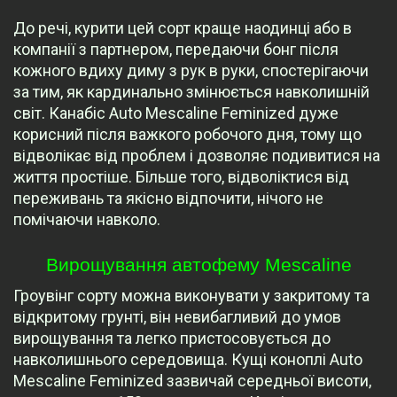
До речі, курити цей сорт краще наодинці або в
компанії з партнером, передаючи бонг після
кожного вдиху диму з рук в руки, спостерігаючи
за тим, як кардинально змінюється навколишній
світ. Канабіс Auto Mescaline Feminized дуже
корисний після важкого робочого дня, тому що
відволікає від проблем і дозволяє подивитися на
життя простіше. Більше того, відволіктися від
переживань та якісно відпочити, нічого не
помічаючи навколо.
Вирощування автофему Mescaline
Гроувінг сорту можна виконувати у закритому та
відкритому грунті, він невибагливий до умов
вирощування та легко пристосовується до
навколишнього середовища. Кущі коноплі Auto
Mescaline Feminized зазвичай середньої висоти,