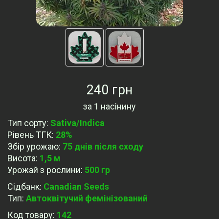
240 грн
за
1 насінину
Тип сорту
:
Sativa/Indica
Рівень ТГК
:
28%
Збір урожаю
:
75 днiв після сходу
Висота
:
1,5 м
Урожай з рослини
:
500 гр
Сідбанк
:
Canadian Seeds
Тип
:
Автоквітучий фемінізований
Код товару:
142