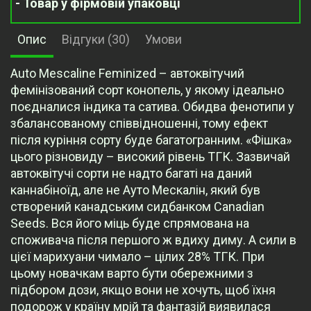
- Товар у фірмовій упаковці
Опис
Відгуки (30)
Умови
Auto Mescaline Feminized – автоквітучий
фемінізований сорт конопель, у якому ідеально
поєдналися індика та сатива. Обидва фенотипи у
збалансованому співвідношенні, тому ефект
після куріння сорту буде багатогранним. «Фішка»
цього різновиду – високий рівень ТГК. Зазвичай
автоквітучі сорти не надто багаті на даний
каннабіноїд, але не Ауто Мескалін, який був
створений канадським сидбанком Canadian
Seeds. Вся його міць буде спрямована на
споживача після першого ж вдиху диму. А сили в
цієї марихуани чимало – цілих 28% ТГК. При
цьому новачкам варто бути обережними з
підбором дози, якщо вони не хочуть, щоб їхня
подорож у країну мрій та фантазій виявилася