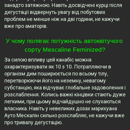
занадто затяжною. Навіть досвідчені курці після
дегустації відвернуть увагу від побутових
проблем не менше ніж на дві години, не кажучи
вже про аматорів.
У чому полягає потужність автоквітучого 
сорту Mescaline Feminized?
За силою впливу цей канабіс можна
охарактеризувати як 10 з 10. Потрапляючи в
організм дим поширюється по всьому тілу,
перетворюючи його на неземну, невагому
субстанцію, яка відчуває глобальне задоволення і
розслаблення. Колись важкі кінцівки стають дуже
легкими, при цьому відчайдушно не слухаються
власника. Навіть у невеликих дозах марихуана
Ауто Мескалін сильно розслабляє, не кажучи вже
про тривалу дегустацію.