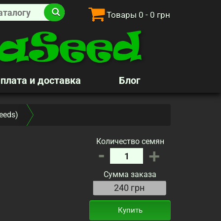
Товары
0
- 0 грн
плата и доставка
Блог
eeds)
Количество семян
-
+
Сумма заказа
Купить