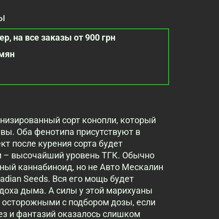
ы
р, на все заказы от 900 грн
емян
инизированный сорт конопли, который
вы. Оба фенотипа присутствуют в
т после курения сорта будет
 – высочайший уровень ТГК. Обычно
ный каннабиноид, но не Авто Мескалин
dian Seeds. Вся его мощь будет
доха дыма. А силы у этой марихуаны
 осторожными с подбором дозы, если
рез и фантазий оказалось слишком