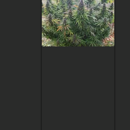
Auto Mescaline
Feminized (Canadian
Seeds)
Тип сорта
:
Sativa/Indica
Содержание ТГК
:
28%
Сбор урожая
:
75 дней после
всхода
Высота
:
1,5 м
Урожай с растения
:
500 гр
240 грн
30