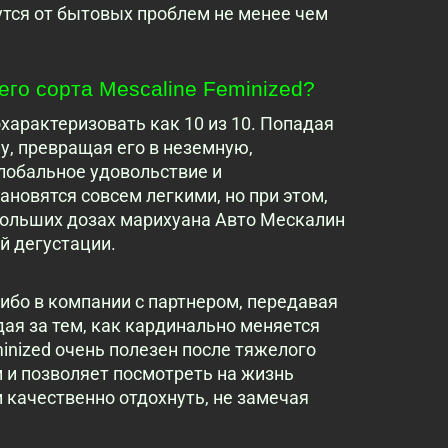
тся от бытовых проблем не менее чем
го сорта Mescaline Feminized?
характеризовать как 10 из 10. Попадая
у, превращая его в неземную,
лобальное удовольствие и
новятся совсем легкими, но при этом,
больших дозах марихуана Авто Мескалин
й дегустации.
либо в компании с партнером, передавая
дая за тем, как кардинально меняется
inized очень полезен после тяжелого
м и позволяет посмотреть на жизнь
и качественно отдохнуть, не замечая