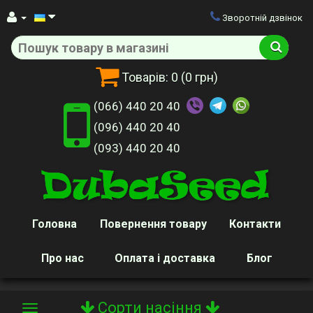
Зворотній дзвінок
Товарів:
0
(0 грн)
(066) 440 20 40
(096) 440 20 40
(093) 440 20 40
Головна
Повернення товару
Контакти
Про нас
Оплата і доставка
Блог
Сорти насіння
Toggle