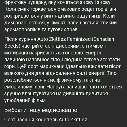
фруктову цукерку, яку хочеться знову і знову.
Коли смак торкається смакових рецепторів, він
розкривається у вигляді винограду і ягід. Коли
дим розсіюється, у кімнаті залишається стійкий
аромат тропіків та лугових трав.
Після куріння Auto Zkittlez Feminized (Canadian
Seeds) настрій стає піднесеним, оптимізм і
мотивація накривають із головою. Енергія
лавиною наповнює тіло, і людина готова згортати
гори. Цей сорт марихуани ідеально вживати після
важкого дня для відновлення сил і енергії. Тіло
розслабляється як на фізичному, так і на
емоційному рівні. Напруга залишає тіло і хочеться
зручно влаштуватися на дивані та дивитися
улюблений фільм.
Вибрати іншу модифікацію:
Сорт насіння конопель Auto Zkittlez