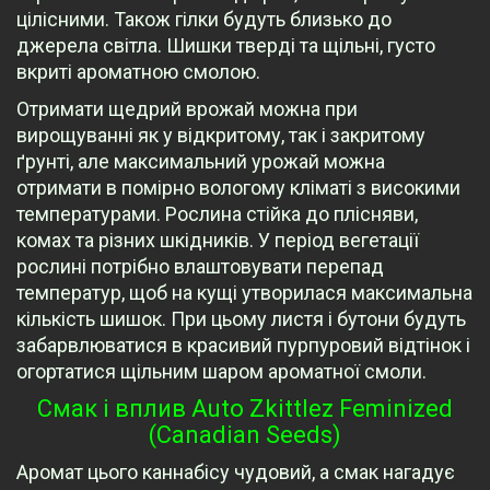
цілісними. Також гілки будуть близько до
джерела світла. Шишки тверді та щільні, густо
вкриті ароматною смолою.
Отримати щедрий врожай можна при
вирощуванні як у відкритому, так і закритому
ґрунті, але максимальний урожай можна
отримати в помірно вологому кліматі з високими
температурами. Рослина стійка до плісняви,
комах та різних шкідників. У період вегетації
рослині потрібно влаштовувати перепад
температур, щоб на кущі утворилася максимальна
кількість шишок. При цьому листя і бутони будуть
забарвлюватися в красивий пурпуровий відтінок і
огортатися щільним шаром ароматної смоли.
Смак і вплив Auto Zkittlez Feminized
(Canadian Seeds)
Аромат цього каннабісу чудовий, а смак нагадує