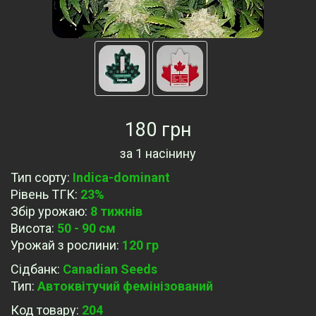
180 грн
за
1 насінину
Тип сорту
:
Indica-dominant
Рівень ТГК
:
23%
Збір урожаю
:
8 тижнів
Висота
:
50 - 90 см
Урожай з рослини
:
120 гр
Сідбанк
:
Canadian Seeds
Тип
:
Автоквітучий фемінізований
Код товару:
204