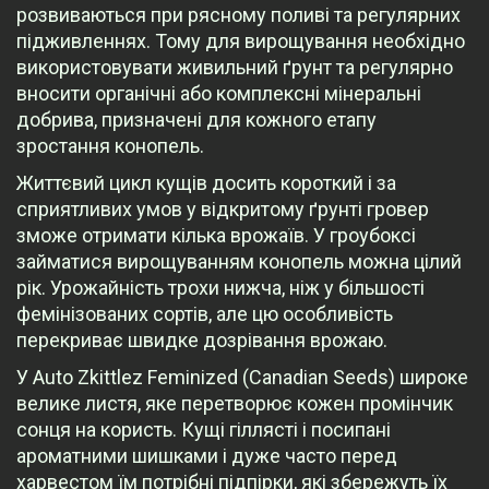
розвиваються при рясному поливі та регулярних
підживленнях. Тому для вирощування необхідно
використовувати живильний ґрунт та регулярно
вносити органічні або комплексні мінеральні
добрива, призначені для кожного етапу
зростання конопель.
Життєвий цикл кущів досить короткий і за
сприятливих умов у відкритому ґрунті гровер
зможе отримати кілька врожаїв. У гроубоксі
займатися вирощуванням конопель можна цілий
рік. Урожайність трохи нижча, ніж у більшості
фемінізованих сортів, але цю особливість
перекриває швидке дозрівання врожаю.
У Auto Zkittlez Feminized (Canadian Seeds) широке
велике листя, яке перетворює кожен промінчик
сонця на користь. Кущі гіллясті і посипані
ароматними шишками і дуже часто перед
харвестом їм потрібні підпірки, які збережуть їх