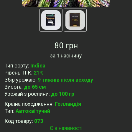
80 грн
за
1 насінину
Тип сорту
:
Indica
Рівень ТГК
:
21%
Збір урожаю
:
9 тижнів після всходу
Висота
:
до 65 см
Урожай з рослини
:
до 100 гр
Країна походження
:
Голландія
Тип
:
Автоквітучий
Код товару:
073
Є в наявності