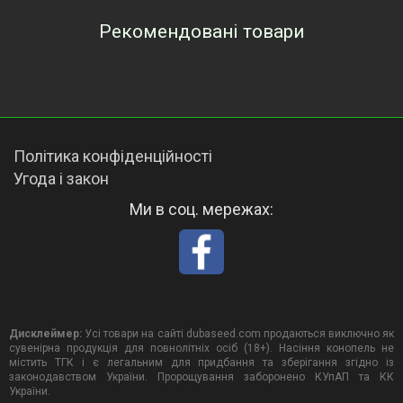
Рекомендовані товари
Переглянуті товари
Політика конфіденційності
Угода і закон
Ми в соц. мережах:
Дисклеймер:
Усі товари на сайті dubaseed.com продаються виключно як
сувенірна продукція для повнолітніх осіб (18+). Насіння конопель не
містить ТГК і є легальним для придбання та зберігання згідно із
законодавством України. Пророщування заборонено КУпАП та КК
України.