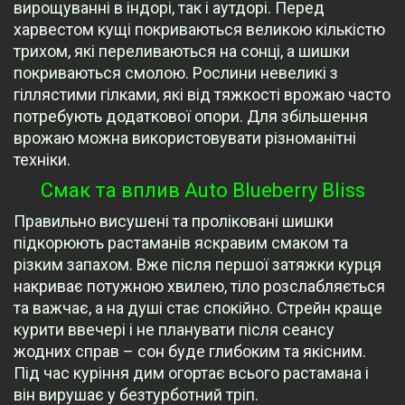
вирощуванні в індорі, так і аутдорі. Перед
харвестом кущі покриваються великою кількістю
трихом, які переливаються на сонці, а шишки
покриваються смолою. Рослини невеликі з
гіллястими гілками, які від тяжкості врожаю часто
потребують додаткової опори. Для збільшення
врожаю можна використовувати різноманітні
техніки.
Смак та вплив Auto Blueberry Bliss
Правильно висушені та проліковані шишки
підкорюють растаманів яскравим смаком та
різким запахом. Вже після першої затяжки курця
накриває потужною хвилею, тіло розслабляється
та важчає, а на душі стає спокійно. Стрейн краще
курити ввечері і не планувати після сеансу
жодних справ – сон буде глибоким та якісним.
Під час куріння дим огортає всього растамана і
він вирушає у безтурботний тріп.