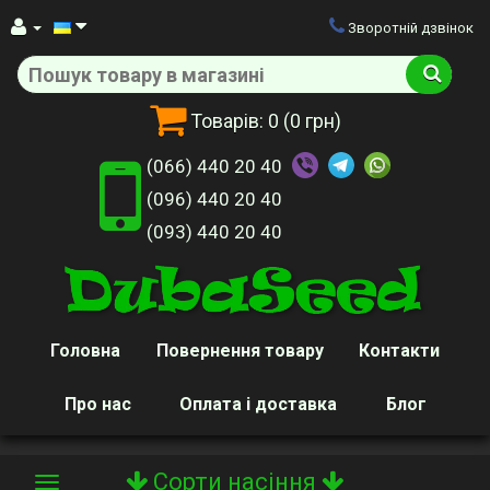
Зворотній дзвінок
Товарів:
0
(0 грн)
(066) 440 20 40
(096) 440 20 40
(093) 440 20 40
Головна
Повернення товару
Контакти
Про нас
Оплата і доставка
Блог
Сорти насіння
Toggle