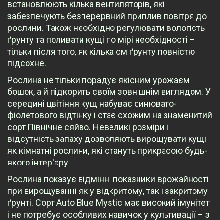
встановлюють кілька вентиляторів, які
забезпечують безперервний приплив повітря до
рослини. Також необхідно регулювати вологість
ґрунту та поливати кущі по мірі необхідності –
тільки після того, як кілька см ґрунту повністю
підсохне.
Рослина не тільки порадує якісним урожаєм
бошок, а й підкорить своїм зовнішнім виглядом. У
середині цвітіння кущ набуває синювато-
фіолетового відтінку і стає схожим на знаменитий
сорт Північне сяйво. Невеликі розміри і
відсутність запаху дозволяють вирощувати кущі
як кімнатні рослини, які стануть прикрасою будь-
якого інтер'єру.
Рослина показує відмінні показники врожайності
при вирощуванні як у відкритому, так і закритому
ґрунті. Сорт Auto Blue Mystic має високий імунітет
і не потребує особливих навичок у культивації – з