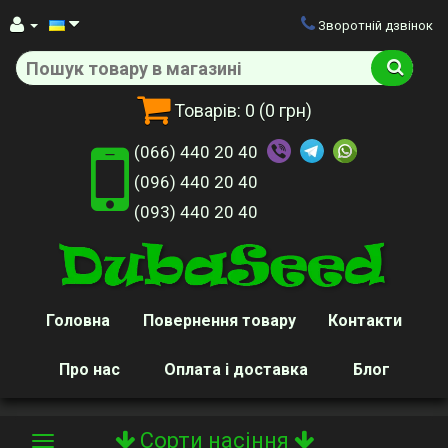
Зворотній дзвінок
Товарів:
0
(0 грн)
(066) 440 20 40
(096) 440 20 40
(093) 440 20 40
Головна
Повернення товару
Контакти
Про нас
Оплата і доставка
Блог
Сорти насіння
Toggle