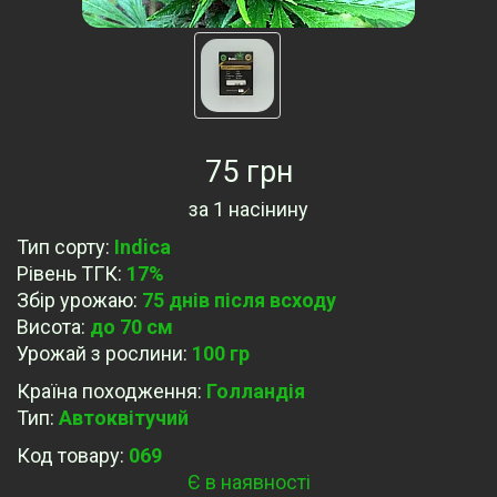
75 грн
за
1 насінину
Тип сорту
:
Indica
Рівень ТГК
:
17%
Збір урожаю
:
75 днів після всходу
Висота
:
до 70 см
Урожай з рослини
:
100 гр
Країна походження
:
Голландія
Тип
:
Автоквітучий
Код товару:
069
Є в наявності