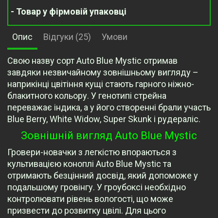
- Товар у фірмовій упаковці
Опис
Відгуки (25)
Умови
Свою назву сорт Auto Blue Mystic отримав
завдяки незвичайному зовнішньому вигляду –
наприкінці цвітіння кущі стають гарного ніжно-
блакитного кольору. У генотипі стрейна
переважає індика, а у його створенні брали участь
Blue Berry, White Widow, Super Skunk і рудераліс.
Зовнішній вигляд Auto Blue Mystic
Гровери-новачки з легкістю впораються з
культивацією коноплі Auto Blue Mystic та
отримають безцінний досвід, який допоможе у
подальшому гровінгу. У гроубоксі необхідно
контролювати рівень вологості, що може
призвести до розвитку цвілі. Для цього