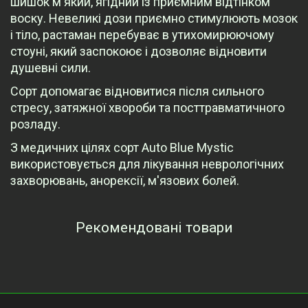
шишок м'який, ягідний із приємним відтінком
воску. Невеликі дози приємно стимулюють мозок
і тіло, растаман перебуває в утихомирюючому
стоуні, який заспокоює і дозволяє відновити
душевні сили.
Сорт допомагає відновитися після сильного
стресу, затяжної хвороби та посттравматичного
розладу.
З медичних цілях сорт Auto Blue Mystic
використовується для лікування неврологічних
захворювань, анорексії, м'язових болей.
Рекомендовані товари
Переглянуті товари