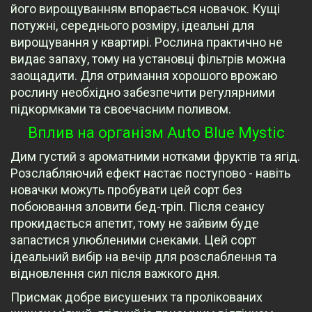
його вирощуванням впорається новачок. Кущі
потужні, середнього розміру, ідеальні для
вирощування у квартирі. Рослина практично не
видає запаху, тому на установці фільтрів можна
заощадити. Для отримання хорошого врожаю
рослину необхідно забезпечити регулярними
підкормками та своєчасним поливом.
Вплив на організм Auto Blue Mystic
Дим густий з ароматними нотками фруктів та ягід.
Розслабляючий ефект настає поступово - навіть
новачки можуть пробувати цей сорт без
побоювання зловити бед-тріп. Після сеансу
прокидається апетит, тому не зайвим буде
запастися улюбленими снеками. Цей сорт
ідеальний вибір на вечір для розслаблення та
відновлення сил після важкого дня.
Присмак добре висушених та пролікованих