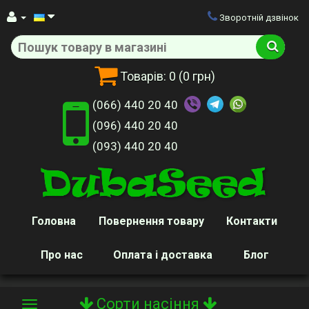
Зворотній дзвінок
Товарів:
0
(0 грн)
(066) 440 20 40
(096) 440 20 40
(093) 440 20 40
Головна
Повернення товару
Контакти
Про нас
Оплата і доставка
Блог
Сорти насіння
Toggle