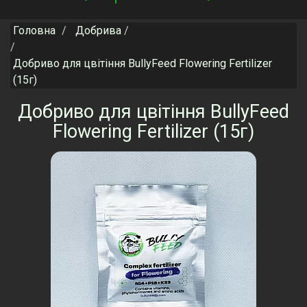
navigation
Головна
Добрива
Добриво для цвітіння BullyFeed Flowering Fertilizer
(15г)
Добриво для цвітіння BullyFeed
Flowering Fertilizer (15г)