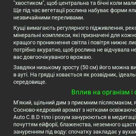
"хвостиком", щоб центральна та бічні коли мал
Ще під час вегетації рослина набуває форми яли
незвичайними переливами.
Кущі вимагають регулярного підживлення, ре
мінеральні комплекси, які призначені для кожн
кращого проникнення світла і повітря нижнє ли
потрібно акуратно, щоб рослина не відчувала не
вас довгоочікуваного врожаю.
Завдяки низькому зросту (50 см) його можна вир
в ауті. На грядці ховається як розвідник, іде
середовище.
Вплив на організм і 
М'який, щільний дим з приємним післясмаком, я
Сосново-кедровий аромат з нотками освіжаючої
Auto C.B.D тіло і розум занурюються в медитац
почуттям ейфорії, блаженства, неземного щастя
зануренням під воду: спочатку закладає у вухах