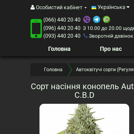
Українська
Особистий кабінет
(066) 440 20 40
(096) 440 20 40
З 10.00 до 20.00
щод
(093) 440 20 40
Зворотній дзвінок
Головна
Про нас
Головна
Автоквітучі сорти (Регуля
Сорт насіння конопель Aut
C.B.D