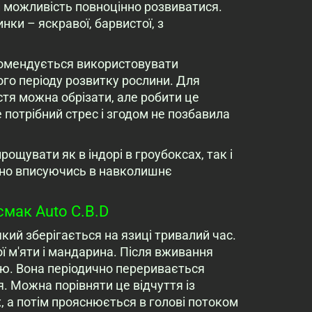
и можливість повноцінно розвиватися.
нки – яскравої, барвистої, з
комендується використовувати
ого періоду розвитку рослини. Для
стя можна обрізати, але робити це
 потрібний стрес і згодом не позбавила
ощувати як в індорі в гроубоксах, так і
ально вписуючись в навколишнє
смак Auto C.B.D
кий зберігається на язиці тривалий час.
 м'яти і мандарина. Після вживання
ію. Вона періодично переривається
. Можна порівняти це відчуття із
, а потім прояснюється в голові потоком