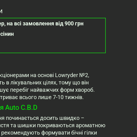
и
р, на всі замовлення від 900 грн
асінин
екціонерами на основі Lowryder №2,
ь в лікувальних цілях, тому що він
шує перебіг найважчих форм хвороб.
 триває всього лише 7-10 тижнів.
 Auto C.B.D
ння починається досить швидко –
 Листя та шишки покриваються ароматною
и рекомендують формувати бічні гілки