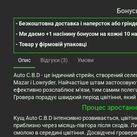
Бонус
- Безкоштовна доставка і наперсток або грінде
- Ми даємо +1 насінину бонусом на кожні 10 н
- Товар у фірмовій упаковці
Опис
Відгуки (3)
Умови
Auto C.B.D - це індичний стрейн, створений сел
Mazar і Lowryder. Найчастіше штам застосовуют
ефективно розслаблює м'язи, тим самим полег
Гровера порадує швидкий період цвітіння, який
Процес зростання
Кущ Auto C.B.D інтенсивно розвивається, цвіті
приблизно через місяць-півтора після сходів.
смолою в середині цвітіння. Досвідчені гровер