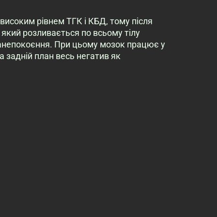
високим рівнем ТГК і КБД, тому після
 який розливається по всьому тілу
анепокоєння. При цьому мозок працює у
 задній план весь негатив як