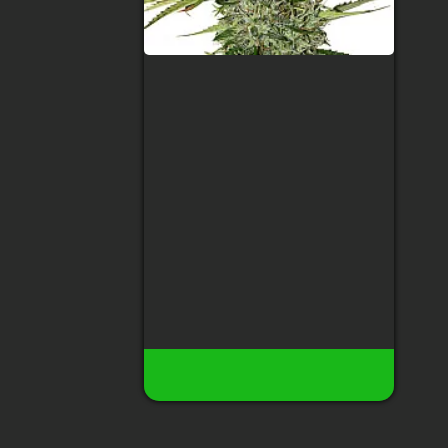
Auto C.B.D
Тип сорту
:
Indica
Рівень ТГК
:
12%
Збір урожаю
:
65 тижнів після
всходу
Висота
:
до 50 см
Урожай з рослини
:
до 100 гр
30 грн
3
Немає в наявності
Купити