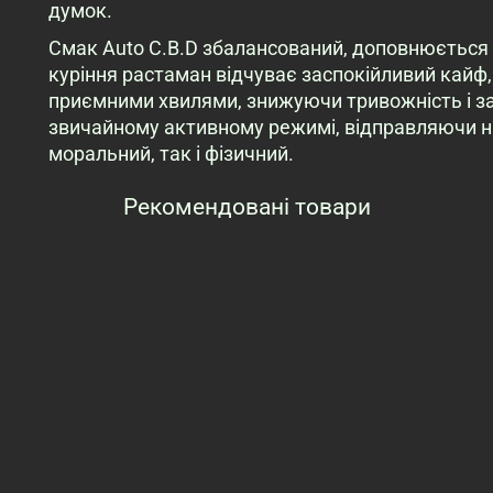
думок.
Смак Auto C.B.D збалансований, доповнюється 
куріння растаман відчуває заспокійливий кайф,
приємними хвилями, знижуючи тривожність і з
звичайному активному режимі, відправляючи на
моральний, так і фізичний.
Рекомендовані товари
Переглянуті товари