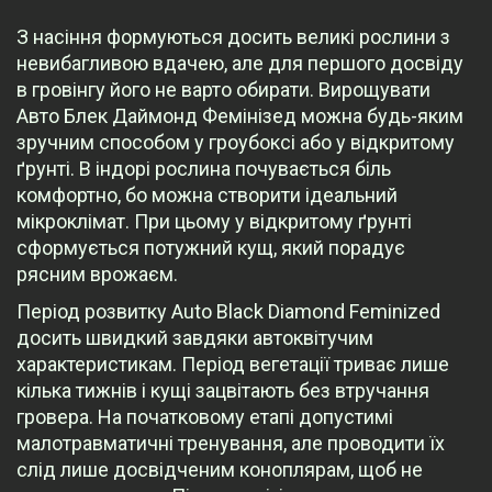
З насіння формуються досить великі рослини з
невибагливою вдачею, але для першого досвіду
в гровінгу його не варто обирати. Вирощувати
Авто Блек Даймонд Фемінізед можна будь-яким
зручним способом у гроубоксі або у відкритому
ґрунті. В індорі рослина почувається біль
комфортно, бо можна створити ідеальний
мікроклімат. При цьому у відкритому ґрунті
сформується потужний кущ, який порадує
рясним врожаєм.
Період розвитку Auto Black Diamond Feminized
досить швидкий завдяки автоквітучим
характеристикам. Період вегетації триває лише
кілька тижнів і кущі зацвітають без втручання
гровера. На початковому етапі допустимі
малотравматичні тренування, але проводити їх
слід лише досвідченим коноплярам, щоб не