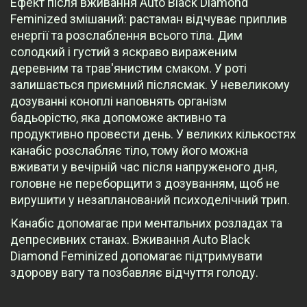
Ефект після вживання Auto Black Diamond
Feminized змішаний: растаман відчуває приплив
енергії та розслаблення всього тіла. Дим
солодкий і густий з яскраво вираженим
деревним та трав'янистим смаком. У роті
залишається приємний післясмак. У невеликому
дозуванні коноплі наповнять організм
бадьорістю, яка допоможе активно та
продуктивно провести день. У великих кількостях
канабіс розслабляє тіло, тому його можна
вживати у вечірній час після напруженого дня,
головне не переборщити з дозуванням, щоб не
вирушити у незапланований психоделічний трип.
Канабіс допомагає при ментальних розладах та
депресивних станах. Вживання Auto Black
Diamond Feminized допомагає підтримувати
здорову вагу та позбавляє відчуття голоду.