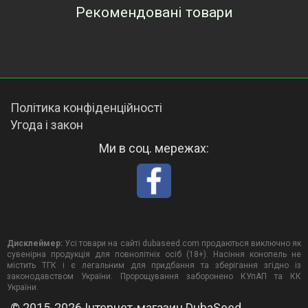
Рекомендовані товари
Переглянуті товари
Політика конфіденційності
Угода і закон
Ми в соц. мережах:
Дисклеймер:
Усі товари на сайті dubaseed.com продаються виключно як
сувенірна продукція для повнолітніх осіб (18+). Насіння конопель не
містить ТГК і є легальним для придбання та зберігання згідно із
законодавством України. Пророщування заборонено КУпАП та КК
України.
© 2015-2026 Інтернет-магазин DubaSeed