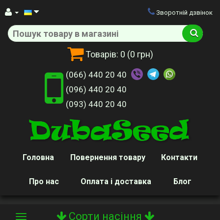
Зворотній дзвінок
Товарів:
0
(0 грн)
(066) 440 20 40
(096) 440 20 40
(093) 440 20 40
Головна
Повернення товару
Контакти
Про нас
Оплата і доставка
Блог
Сорти насіння
Toggle