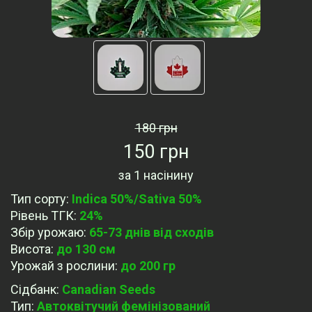
180 грн
150 грн
за
1 насінину
Тип сорту
:
Indica 50%/Sativa 50%
Рівень ТГК
:
24%
Збір урожаю
:
65-73 днів від сходів
Висота
:
до 130 cм
Урожай з рослини
:
до 200 гр
Сідбанк
:
Canadian Seeds
Тип
:
Автоквітучий фемінізований