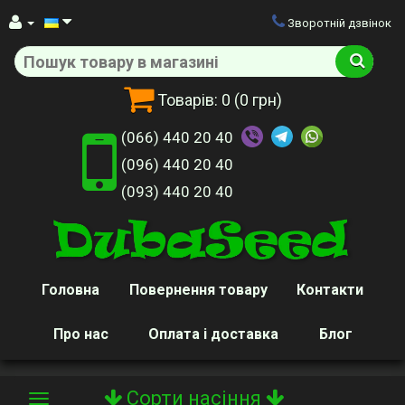
Зворотній дзвінок
Товарів:
0
(0 грн)
(066) 440 20 40
(096) 440 20 40
(093) 440 20 40
Головна
Повернення товару
Контакти
Про нас
Оплата і доставка
Блог
Сорти насіння
Toggle