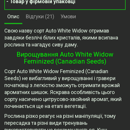
- Товар у фірмовій упаковці
Опис
Відгуки (21)
Умови
Свою назву сорт Auto White Widow отримав
завдяки безлічі білих кристалів, якими всипана
рослина та нагадує сиву даму.
Вирощування Auto White Widow
Feminized (Canadian Seeds)
Сорт Auto White Widow Feminized (Canadian
Seeds) не вибагливий у вирощуванні і гравери
початківці з легкістю зможуть отримати врожай
ароматних шишок. Яскрава особливість цього
сорту насичено цитрусово-хвойний аромат, який
починається ще на етапі вегетації.
Рослина різко реагує на різні маніпуляції, тому
пересадка та різні види тренувань
використовувати не рекомендується. Кущ