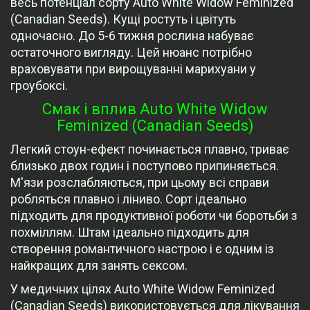
весь потенціал сорту Auto White Widow Feminized
(Canadian Seeds). Кущі ростуть і цвітуть
одночасно. До 5-6 тижня рослина набуває
остаточного вигляду. Цей нюанс потрібно
враховувати при вирощуванні марихуани у
гроубоксі.
Смак і вплив Auto White Widow
Feminized (Canadian Seeds)
Легкий стоун-ефект починається плавно, триває
близько двох годин і поступово припиняється.
М'язи розслабляються, при цьому всі справи
робляться плавно і ліниво. Сорт ідеально
підходить для продуктивної роботи чи боротьби з
похміллям. Штам ідеально підходить для
створення романтичного настрою і є одним із
найкращих для занять сексом.
У медичних цілях Auto White Widow Feminized
(Canadian Seeds) використовується для лікування