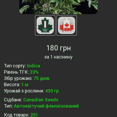
180 грн
за
1 насінину
Тип сорту
:
Indica
Рівень ТГК
:
23%
Збір урожаю
:
75 днів
Висота
:
1 м
Урожай з рослини
:
450 гр
Сідбанк
:
Canadian Seeds
Тип
:
Автоквітучий фемінізований
Код товару:
201