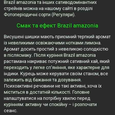
Brazil amazonia та інших сативодомінантних
стрейнів можна на нашому сайті в розділі
Фотоперіодичні сорти (Регуляри).
Смак та ефект Brazil amazonia
Висушені шишки мають приємний терпкий аромат
із невеликими освіжаючими нотками лимона.
Аромат досить простий з невеликою солодкістю
в післясмаку. Після куріння Brazil amazonia
растамана накриває потужний сативний хай, який
переходить у легке сп'яніння, яке характерне для
індики. Курець може керувати своїм станом, все
залежить від бажання та дозування.
Психоактивні речовини не такі активні, хоча їх
міститься в достатній кількості. Головне
налаштуватися на потрібну хвилю перед
курінням: активну чи спокійну – і розпочати
сеанс.