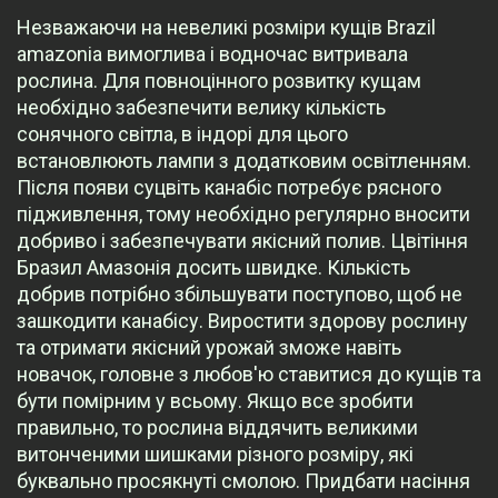
Незважаючи на невеликі розміри кущів Brazil
amazonia вимоглива і водночас витривала
рослина. Для повноцінного розвитку кущам
необхідно забезпечити велику кількість
сонячного світла, в індорі для цього
встановлюють лампи з додатковим освітленням.
Після появи суцвіть канабіс потребує рясного
підживлення, тому необхідно регулярно вносити
добриво і забезпечувати якісний полив. Цвітіння
Бразил Амазонія досить швидке. Кількість
добрив потрібно збільшувати поступово, щоб не
зашкодити канабісу. Виростити здорову рослину
та отримати якісний урожай зможе навіть
новачок, головне з любов'ю ставитися до кущів та
бути помірним у всьому. Якщо все зробити
правильно, то рослина віддячить великими
витонченими шишками різного розміру, які
буквально просякнуті смолою. Придбати насіння