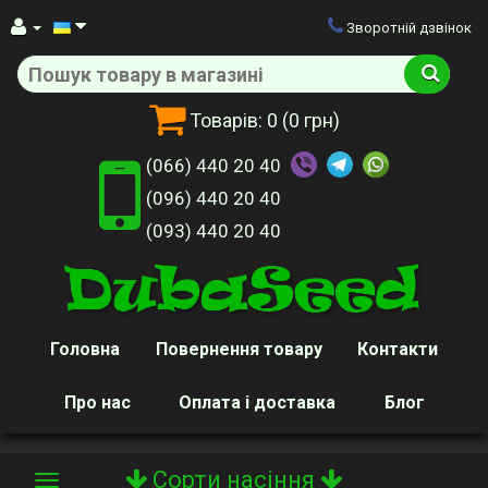
Зворотній дзвінок
Товарів:
0
(0 грн)
(066) 440 20 40
(096) 440 20 40
(093) 440 20 40
Головна
Повернення товару
Контакти
Про нас
Оплата і доставка
Блог
Сорти насіння
Toggle