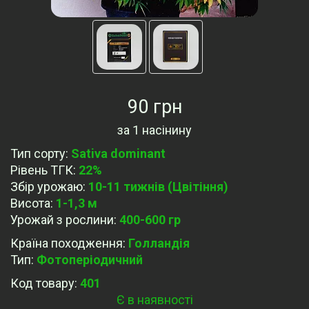
90 грн
за
1 насінину
Тип сорту
:
Sativa dominant
Рівень ТГК
:
22%
Збір урожаю
:
10-11 тижнів (Цвітіння)
Висота
:
1-1,3 м
Урожай з рослини
:
400-600 гр
Країна походження
:
Голландія
Тип
:
Фотоперіодичний
Код товару:
401
Є в наявності