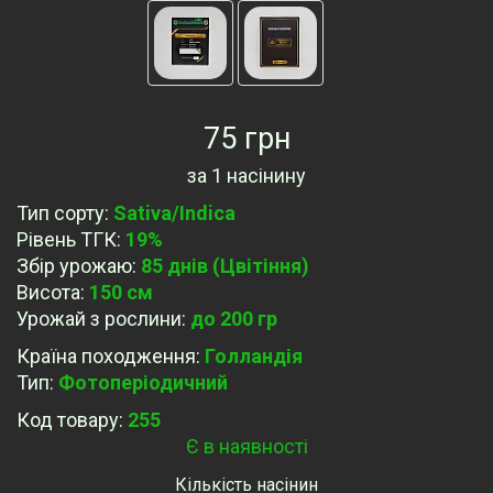
75 грн
за
1 насінину
Тип сорту
:
Sativa/Indica
Рівень ТГК
:
19%
Збір урожаю
:
85 днів (Цвітіння)
Висота
:
150 см
Урожай з рослини
:
до 200 гр
Країна походження
:
Голландія
Тип
:
Фотоперіодичний
Код товару:
255
Є в наявності
Кількість насінин