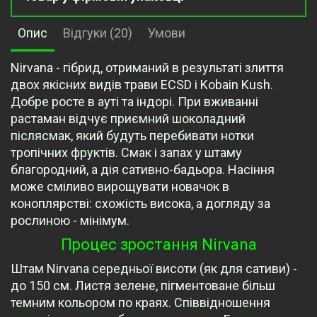
Опис
Відгуки (20)
Умови
Nirvana - гібрид, отриманий в результаті злиття
двох якісних видів трави ECSD і Kobain Kush.
Добре росте в ауті та індорі. При вживанні
растаман відчує приємний шоколадний
післясмак, який будуть перебивати нотки
тропічних фруктів. Смак і запах у штаму
благородний, а дія сативно-бадьора. Насіння
може сміливо вирощувати новачок в
коноплярстві: схожість висока, а догляду за
рослиною - мінімум.
Процес зростання Nirvana
Штам Nirvana середньої висоти (як для сативи) -
до 150 см. Листя зелене, пігментоване більш
темним кольором по краях. Співвідношення