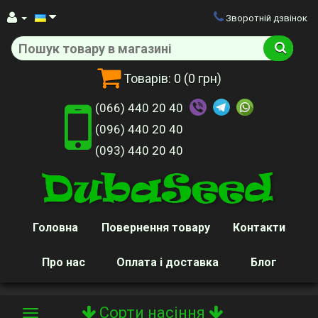
Зворотній дзвінок
Товарів:
0
(0 грн)
(066) 440 20 40
(096) 440 20 40
(093) 440 20 40
Головна
Повернення товару
Контакти
Про нас
Оплата і доставка
Блог
Сорти насіння
Toggle