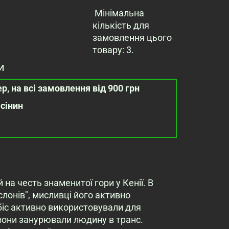
Мінімальна
кількість для
замовлення цього
товару: 3.
и
р, на всі замовлення від 900 грн
асінин
 на честь знаменитої гори у Кенії. В
слонів", мисливці його активно
біс активно використовували для
 вони занурювали людину в транс.