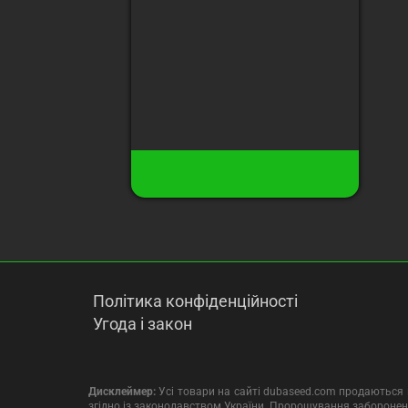
(цвітіння)
Висота
:
1 м
Урожай з рослини
:
350 гр
80 грн
21
Є в наявності
Купити
Політика конфіденційності
Угода і закон
Дисклеймер:
Усі товари на сайті dubaseed.com продаються в
згідно із законодавством України. Пророщування заборонен