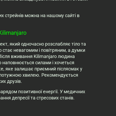
их стрейнів можна на нашому сайті в
ilimanjaro
кт, який одночасно розслабляє тіло та
о стає невагомим і повітряним, а думки
ісля вживання Kilimanjaro людина
о наповнюється силами і хочеться
е, яке залишає приємний післясмак у
 потужною хвилею. Рекомендується
их друзів.
зарядом позитивної енергії. У медичних
ння депресії та стресових станів.