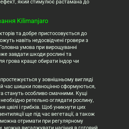
 ефект, який стимулює растамана до
ння Kilimanjaro
кторів та добре пристосовується до
жуть навіть недосвідчені гровери з
 Головна умова при вирощуванні
може завдати шкоди рослині та
я грова краще обирати індор чи
 простежується у зовнішньому вигляді
цей час шишки повноцінно сформуються,
а стануть особливо смачними. Кущі
у необхідно ретельно оглядати рослину,
я цвілі і грибків. Щоб уникнути цих
нтиляції ще під час вегетації, а також
ай можна отримати при регулярному
и, можна висаджувати насіння в готовий