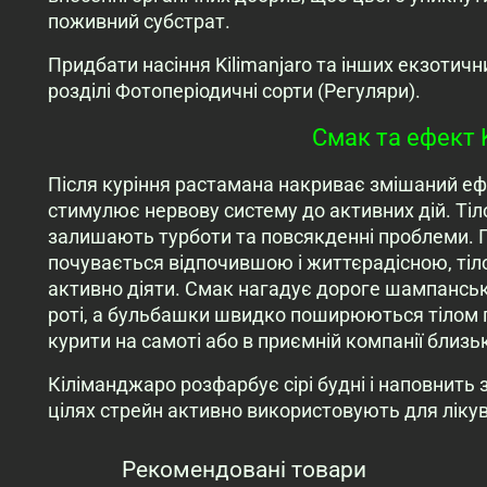
поживний субстрат.
Придбати насіння Kilimanjaro та інших екзотичн
розділі Фотоперіодичні сорти (Регуляри).
Смак та ефект K
Після куріння растамана накриває змішаний ефе
стимулює нервову систему до активних дій. Тіл
залишають турботи та повсякденні проблеми. П
почувається відпочившою і життєрадісною, тіл
активно діяти. Смак нагадує дороге шампанськ
роті, а бульбашки швидко поширюються тілом
курити на самоті або в приємній компанії близьк
Кіліманджаро розфарбує сірі будні і наповнить 
цілях стрейн активно використовують для лікува
Рекомендовані товари