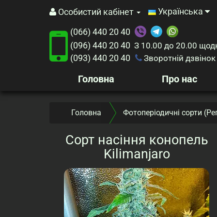
Українська
Особистий кабінет
(066) 440 20 40
(096) 440 20 40
З 10.00 до 20.00
щод
(093) 440 20 40
Зворотній дзвінок
Головна
Про нас
Головна
Фотоперіодичні сорти (Ре
Сорт насіння конопель
Kilimanjaro