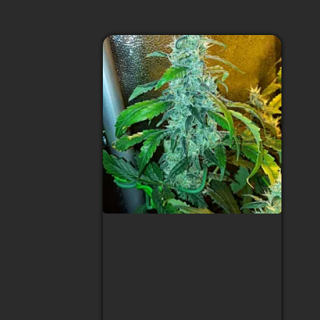
Kilimanjaro
Тип сорту
:
80% Indica/20%
Sativa
Рівень ТГК
:
21%
Збір урожаю
:
9 тижнів