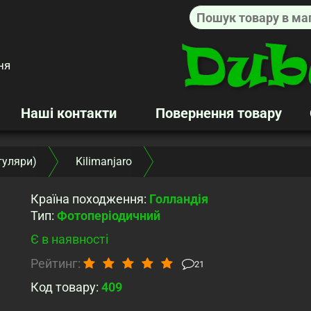
ня
Наші контакти
Повернення товару
гуляри)
Kilimanjaro
Країна походження
:
Голландія
Тип
:
Фотоперіодичний
Є в наявності
Рейтинг:
21
Код товару:
409