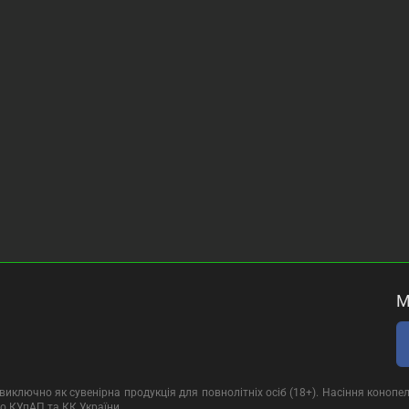
М
иключно як сувенірна продукція для повнолітніх осіб (18+). Насіння конопел
о КУпАП та КК України.