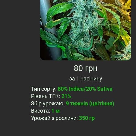
80 грн
за
1 насінину
Тип сорту
:
80% Indica/20% Sativa
Рівень ТГК
:
21%
Збір урожаю
:
9 тижнів (цвітіння)
Висота
:
1 м
Урожай з рослини
:
350 гр