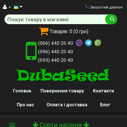
Зворотній дзвінок
Товарів:
0
(0 грн)
(066) 440 20 40
(096) 440 20 40
(093) 440 20 40
Головна
Повернення товару
Контакти
Про нас
Оплата і доставка
Блог
Сорти насіння
Toggle