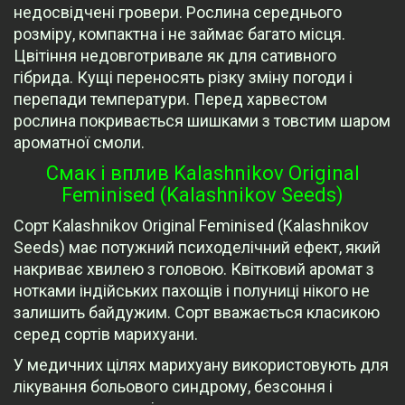
недосвідчені гровери. Рослина середнього
розміру, компактна і не займає багато місця.
Цвітіння недовготривале як для сативного
гібрида. Кущі переносять різку зміну погоди і
перепади температури. Перед харвестом
рослина покривається шишками з товстим шаром
ароматної смоли.
Смак і вплив Kalashnikov Original
Feminised (Kalashnikov Seeds)
Сорт Kalashnikov Original Feminised (Kalashnikov
Seeds) має потужний психоделічний ефект, який
накриває хвилею з головою. Квітковий аромат з
нотками індійських пахощів і полуниці нікого не
залишить байдужим. Сорт вважається класикою
серед сортів марихуани.
У медичних цілях марихуану використовують для
лікування больового синдрому, безсоння і