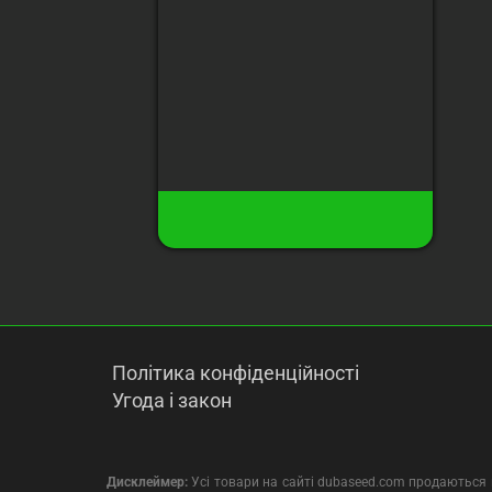
Добриво для цвітіння
BullyFeed Flowering
Fertilizer (100г)
350 грн
18
Є в наявності
Купити
Політика конфіденційності
Угода і закон
Дисклеймер:
Усі товари на сайті dubaseed.com продаються в