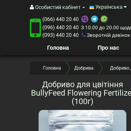
Українська
Особистий кабінет
(066) 440 20 40
(096) 440 20 40
З 10.00 до 20.00
щод
(093) 440 20 40
Зворотній дзвінок
Головна
Про нас
Головна
Добрива
Добриво д
Добриво для цвітіння
BullyFeed Flowering Fertilize
(100г)