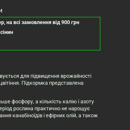
и
р, на всі замовлення від 900 грн
асінин
товується для підвищення врожайності
ї цвітіння. Підкормка представлена
ьше фосфору, а кількість калію і азоту
період рослина практично не нарощує
ання канабіноїдів і ефірних олій, а також