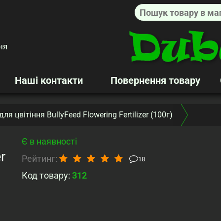
ня
Наші контакти
Повернення товару
ля цвітіння BullyFeed Flowering Fertilizer (100г)
Є в наявності
r
Рейтинг:
18
Код товару:
312