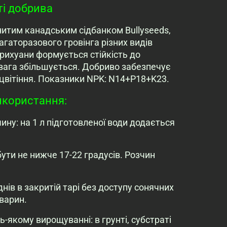
і добрива
итим канадським сідбанком Bullyseeds,
агаторазового гровінга різних видів
рихуани формується стійкість до
 вага збільшується. Добриво забезпечує
 цвітіння. Показники NPK: N14+P18+K23.
використання:
ину: на 1 л підготовленої води додається
ути не нижче 17-22 градусів. Розчин
днів в закритій тарі без доступу сонячних
тварин.
-якому вирощуванні: в грунті, субстраті