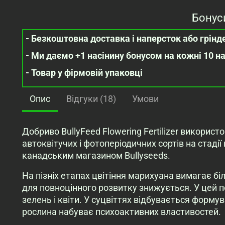
Бонус
- Безкоштовна доставка і наперсток або грінде
- Ми даємо +1 насінину бонусом на кожні 10 н
- Товар у фірмовій упаковці
Опис
Відгуки (18)
Умови
Добриво BullyFeed Flowering Fertilizer викорис
автоквітучих і фотоперіодичних сортів на стаді
канадським магазином Bullyseeds.
На пізніх етапах цвітіння марихуана вимагає біл
для повноцінного розвитку знижується. У цей 
зелень і квіти. У суцвіттях відбувається формув
рослина набуває психоактивних властивостей.