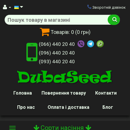
Зворотній дзвінок
Товарів:
0
(0 грн)
(066) 440 20 40
(096) 440 20 40
(093) 440 20 40
Головна
Повернення товару
Контакти
Про нас
Оплата і доставка
Блог
Сорти насіння
Toggle