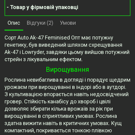
- Товар у фірмовій упаковці
Опис
Відгуки (2)
Умови
Сорт Auto Ak-47 Feminised Опт має потужну
генетику, був виведений шляхом схрещування
Ak-47 і Lowryder, завдяки цьому вийшов потужний
стрейн з лікувальним ефектом.
Вирощування
Рослина невибаглива в догляді і порадує щедрим
урожаєм при вирощуванні в індорі або в аутдорі.
З культивацією впорається навіть недосвідчений
гровер. Стійкість канабісу до хвороб і цвілі
дозволяє збирати кілька врожаїв за рік при
вирощуванні в сприятливих умовах. Рослина
здатна вижити навіть в критичних умовах. Кущ
компактний, покривається тонкою плівкою