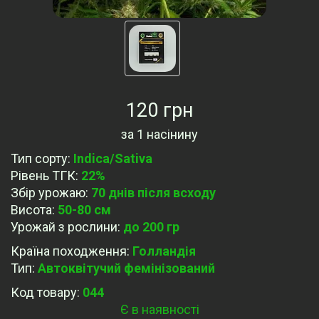
120 грн
за
1 насінину
Тип сорту
:
Indica/Sativa
Рівень ТГК
:
22%
Збір урожаю
:
70 днів після всходу
Висота
:
50-80 см
Урожай з рослини
:
до 200 гр
Країна походження
:
Голландія
Тип
:
Автоквітучий фемінізований
Код товару:
044
Є в наявності