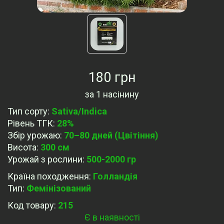
180 грн
за
1 насінину
Тип сорту
:
Sativa/Indica
Рівень ТГК
:
28%
Збір урожаю
:
70–80 дней (Цвітіння)
Висота
:
300 см
Урожай з рослини
:
500-2000 гр
Країна походження
:
Голландія
Тип
:
Фемінізований
Код товару:
215
Є в наявності