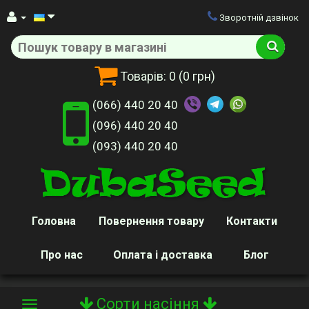
Зворотній дзвінок
Товарів:
0
(0 грн)
(066) 440 20 40
(096) 440 20 40
(093) 440 20 40
Головна
Повернення товару
Контакти
Про нас
Оплата і доставка
Блог
Сорти насіння
Toggle