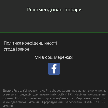
Рекомендовані товари
Переглянуті товари
Політика конфіденційності
Угода і закон
Ми в соц. мережах:
Дисклеймер:
Усі товари на сайті dubaseed.com продаються виключно як
сувенірна продукція для повнолітніх осіб (18+). Насіння конопель не
містить ТГК і є легальним для придбання та зберігання згідно із
законодавством України. Пророщування заборонено КУпАП та КК
України.