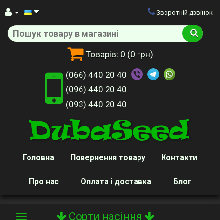
Зворотній дзвінок
Товарів:
0
(0 грн)
(066) 440 20 40
(096) 440 20 40
(093) 440 20 40
Головна
Повернення товару
Контакти
Про нас
Оплата і доставка
Блог
Сорти насіння
Toggle