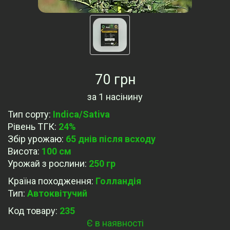
70 грн
за
1 насінину
Тип сорту
:
Indica/Sativa
Рівень ТГК
:
24%
Збір урожаю
:
65 днів після всходу
Висота
:
100 см
Урожай з рослини
:
250 гр
Країна походження
:
Голландія
Тип
:
Автоквітучий
Код товару:
235
Є в наявності