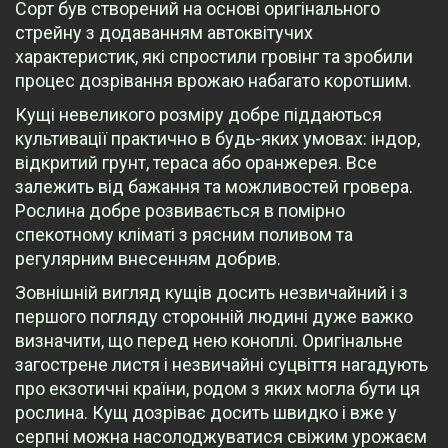
Сорт був створений на основі оригінального
стрейну з додаванням автоквітучих
характеристик, які спростили гровінг та зробили
процес дозрівання врожаю набагато коротшим.
Кущі невеликого розміру добре піддаються
культивації практично в будь-яких умовах: індор,
відкритий грунт, тераса або оранжерея. Все
залежить від бажання та можливостей гровера.
Рослина добре розвивається в помірно
спекотному кліматі з рясним поливом та
регулярним внесенням добрив.
Зовнішній вигляд кущів досить незвичайний і з
першого погляду сторонній людині дуже важко
визначити, що перед нею коноплі. Оригінальне
загострене листя і незвичайні суцвіття нагадують
про екзотичні країни, родом з яких могла бути ця
рослина. Кущ дозріває досить швидко і вже у
серпні можна насолоджуватися свіжим урожаєм