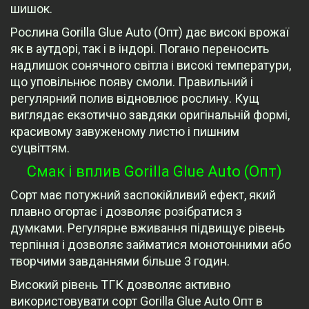
шишок.
Рослина Gorilla Glue Auto (Опт) дає високі врожаї
як в аутдорі, так і в індорі. Погано переносить
надлишок сонячного світла і високі температури,
що уповільнює появу смоли. Правильний і
регулярний полив відновлює рослину. Кущ
виглядає екзотично завдяки оригінальній формі,
красивому завуженому листю і пишним
суцвіттям.
Смак і вплив Gorilla Glue Auto (Опт)
Сорт має потужний заспокійливий ефект, який
плавно огортає і дозволяє розібратися з
думками. Регулярне вживання підвищує рівень
терпіння і дозволяє займатися монотонними або
творчими завданнями більше 3 годин.
Високий рівень ТГК дозволяє активно
використовувати сорт Gorilla Glue Auto Опт в