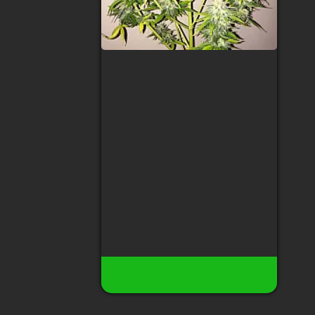
Auto Gorilla Glue
Feminised
Тип сорта
:
Indica/Sativa
Содержание ТГК
:
24%
Сбор урожая
:
65 дней после
всхода
Высота
:
100 см
Урожай с растения
:
до 400 гр
160 грн
28
Есть в наличии
Купить