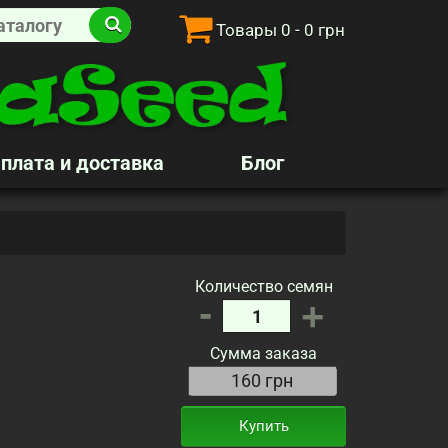
Товары
0
- 0 грн
плата и доставка
Блог
Количество семян
-
+
Сумма заказа
Купить