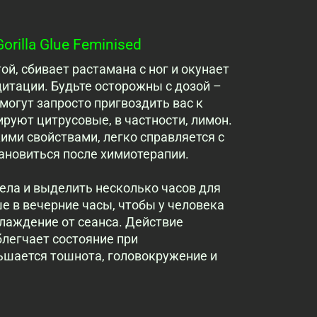
orilla Glue Feminised
той, сбивает растамана с ног и окунает
дитации. Будьте осторожны с дозой –
могут запросто пригвоздить вас к
ируют цитрусовые, в частности, лимон.
и свойствами, легко справляется с
тановиться после химиотерапии.
ела и выделить несколько часов для
е в вечерние часы, чтобы у человека
лаждение от сеанса. Действие
блегчает состояние при
ьшается тошнота, головокружение и