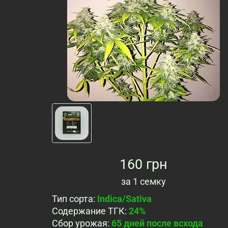
160 грн
за
1 семку
Тип сорта
:
Indica/Sativa
Содержание ТГК
:
24%
Сбор урожая
:
65 дней после всхода